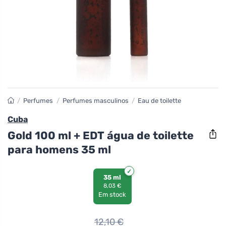
/
Perfumes
/
Perfumes masculinos
/
Eau de toilette
Cuba
Gold 100 ml + EDT água de toilette
para homens 35 ml
35 ml
8,03 €
Em stock
12,10
€