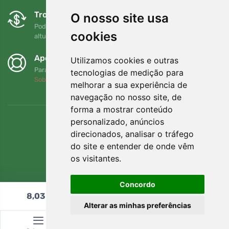
Trocas e devoluções gratuitas
O nosso site usa
Pode devolver ou trocar a sua encomenda em qualquer
cookies
altura no prazo de 90 dias
Apoiamos a Trees.org
Utilizamos cookies e outras
Para cada encomenda plantamos uma árvore! Leia mais
tecnologias de medição para
Sobre nós
.
melhorar a sua experiência de
navegação no nosso site, de
forma a mostrar conteúdo
personalizado, anúncios
direcionados, analisar o tráfego
do site e entender de onde vêm
os visitantes.
Concordo
8,03
€
Adicionar ao carrinho
Alterar as minhas preferências
© Topshelf s.r.o. Todos os direitos reservados.