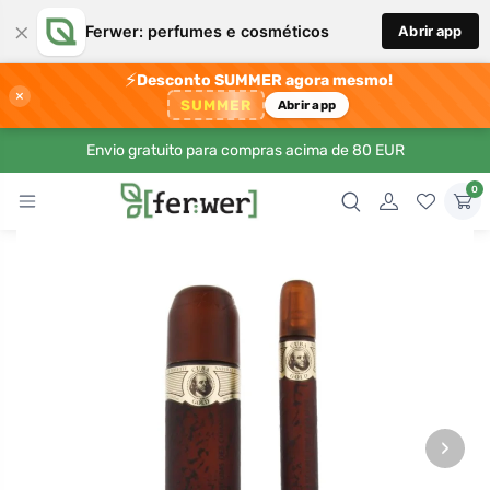
×
Ferwer: perfumes e cosméticos
Abrir app
⚡
Desconto SUMMER agora mesmo!
×
SUMMER
Abrir app
Envio gratuito para compras acima de 80 EUR
0
›