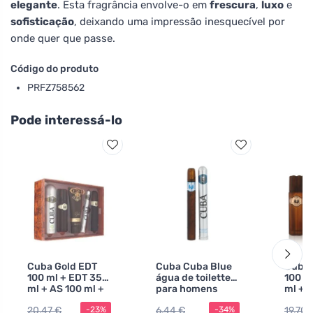
elegante
. Esta fragrância envolve-o em
frescura
,
luxo
e
sofisticação
, deixando uma impressão inesquecível por
onde quer que passe.
Código do produto
PRFZ758562
Pode interessá-lo
Cuba Gold EDT
Cuba Cuba Blue
Cuba 
100 ml + EDT 35
água de toilette
100 m
ml + AS 100 ml +
para homens
ml + 
spray corporal
SG eau
20,47 €
6,44 €
19,70 
-23%
-34%
200 ml + SG 200
para 