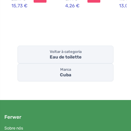
ml M
15,73 €
4,26 €
13,07
Voltar à categoria
Eau de toilette
Marca
Cuba
Ferwer
Sobre nós