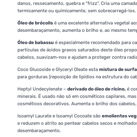
danos, ressecamento, quebra e "frizz". Cria uma camad
termicamente ou quimicamente, sem sobrecarregá-los.
Óleo de brócolis
é uma excelente alternativa vegetal ao
desembaraçamento, aumenta o brilho e, ao mesmo tempo,
Óleo de babassu
é especialmente recomendado para cab
partículas de ácidos graxos saturados deste óleo propo
cabelos, suavizam-nos e ajudam a proteger contra radia
Coco Glucoside e Glyceryl Oleate esta
mistura de surfa
para gorduras (reposição de lipídios na estrutura do cab
Heptyl Undecylenate –
derivado do óleo de rícino,
é con
minerais. É usado não só em cosméticos capilares, ma
cosméticos decorativos. Aumenta o brilho dos cabelos, 
Isoamyl Laurate e Isoamyl Cocoate são
emolientes veg
e reduzem o atrito ao pentear cabelos secos e molhado
desembaraçamento.