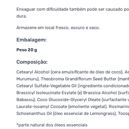
Enxaguar com dificuldade também pode ser causado por
dura.
Armazene em local fresco, escuro e seco.
Embalagem:
Peso 20 g
Composição:
Cetearyl Alcohol (cera emulsificante de óleo de coco),
Murumuru), Theobroma Grandiflorum Seed Butter (mante
Cetearyl Sulfate-Vegetable Oil (ingrediente condicionador
Brassicyl Isoleucinate Esylate (e) Brassica Alcohol (surf
Babassu), Coco Glucoside-Glyceryl Oleate (surfactante v
Laurate-Isoamyl Cocoate (emoliente vegetal), Rosmarinus
Schoenanthus Oil (óleo essencial de Lemongrass), Tocoph
*parte natural dos óleos essenciais