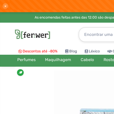
×
As encomendas feitas antes das 12:00 são desp
Descontos até -80%
Blog
Léxico
Perfumes
Maquilhagem
Cabelo
Rost