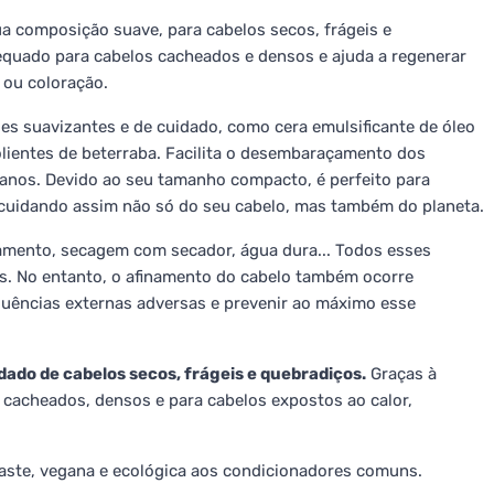
ua composição suave, para cabelos secos, frágeis e
equado para cabelos cacheados e densos e ajuda a regenerar
 ou coloração.
des suavizantes e de cuidado, como cera emulsificante de óleo
lientes de beterraba. Facilita o desembaraçamento dos
danos. Devido ao seu tamanho compacto, é perfeito para
 cuidando assim não só do seu cabelo, mas também do planeta.
isamento, secagem com secador, água dura... Todos esses
os. No entanto, o afinamento do cabelo também ocorre
fluências externas adversas e prevenir ao máximo esse
dado de cabelos secos, frágeis e quebradiços.
Graças à
 cacheados, densos e para cabelos expostos ao calor,
waste, vegana e ecológica aos condicionadores comuns.