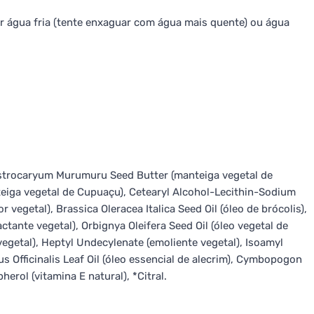
 água fria (tente enxaguar com água mais quente) ou água
 Astrocaryum Murumuru Seed Butter (manteiga vegetal de
iga vegetal de Cupuaçu), Cetearyl Alcohol-Lecithin-Sodium
 vegetal), Brassica Oleracea Italica Seed Oil (óleo de brócolis),
actante vegetal), Orbignya Oleifera Seed Oil (óleo vegetal de
egetal), Heptyl Undecylenate (emoliente vegetal), Isoamyl
 Officinalis Leaf Oil (óleo essencial de alecrim), Cymbopogon
erol (vitamina E natural), *Citral.