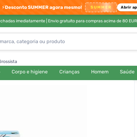
⚡
Desconto SUMMER agora mesmo!
SUMMER
Abrir a
achadas imediatamente |
Envio gratuito para compras acima de 80 EUR
Grossista
o
Corpo e higiene
Crianças
Homem
Saúde