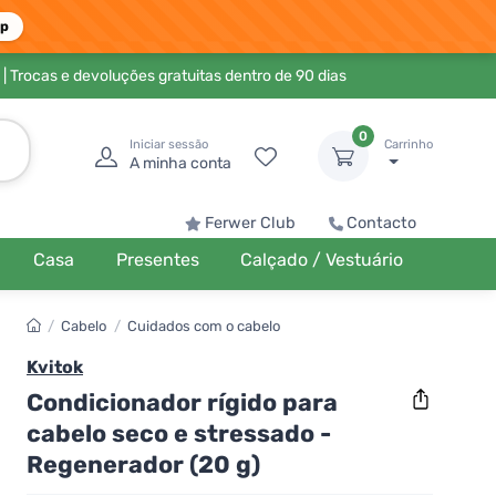
pp
| Trocas e devoluções gratuitas dentro de 90 dias
0
Iniciar sessão
Carrinho
A minha conta
Ferwer Club
Contacto
Casa
Presentes
Calçado / Vestuário
/
Cabelo
/
Cuidados com o cabelo
Kvitok
Condicionador rígido para
cabelo seco e stressado -
Regenerador (20 g)