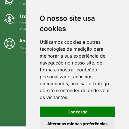
Envio gratuito para encomendas superiores a 80 EUR
Trocas e devoluções gratuitas
O nosso site usa
Pode devolver ou trocar a sua encomenda em qualquer
cookies
altura no prazo de 90 dias
Apoiamos a Trees.org
Utilizamos cookies e outras
Para cada encomenda plantamos uma árvore! Leia mais
tecnologias de medição para
Sobre nós
.
melhorar a sua experiência de
navegação no nosso site, de
forma a mostrar conteúdo
personalizado, anúncios
direcionados, analisar o tráfego
do site e entender de onde vêm
os visitantes.
Concordo
Alterar as minhas preferências