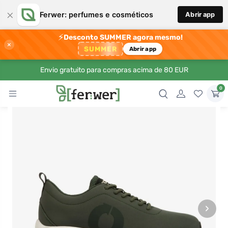
×
Ferwer: perfumes e cosméticos
Abrir app
⚡
Desconto SUMMER agora mesmo!
×
SUMMER
Abrir app
Envio gratuito para compras acima de 80 EUR
0
›