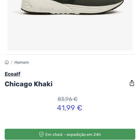
/
Homem
Ecoalf
Chicago Khaki
83,96 €
41,99 €
Em stock - expedição em 24h