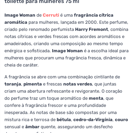
toilette para mulheres 75 ml
Image Woman
de
Cerruti
é uma
fragrância cítrica
aromática
para mulheres, lançada em 2000. Este perfume,
criado pelo renomado perfumista
Harry Fremont
, combina
notas cítricas e verdes frescas com acordes aromáticos e
amadeirados, criando uma composição ao mesmo tempo
enérgica e sofisticada.
Image Woman
é a escolha ideal para
mulheres que procuram uma fragrância fresca, dinâmica e
cheia de caráter.
A fragrância se abre com uma combinação cintilante de
toranja
,
pimenta
e frescas
notas verdes
, que juntas
criam uma abertura refrescante e revigorante. O coração
do perfume traz um toque aromático de
menta
, que
confere à fragrância frescor e uma profundidade
inesperada. As notas de base são compostas por uma
mistura rica e terrosa de
bétula
,
cedro-da-Virgínia
,
couro
sensual e
âmbar
quente, assegurando um desfecho