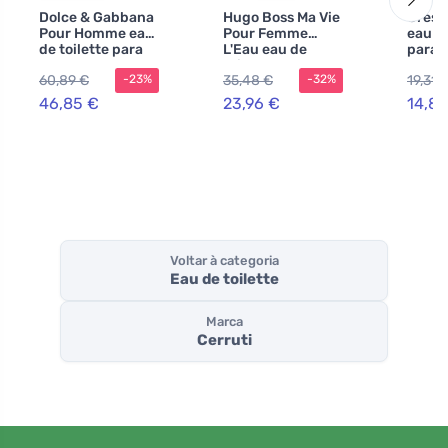
Dolce & Gabbana
Hugo Boss Ma Vie
Gres 
Pour Homme eau
Pour Femme
eau de
de toilette para
L'Eau eau de
para 
homens 75 ml
toilette para
100 m
60,89 €
35,48 €
19,31 
-23%
-32%
mulheres 50 ml
46,85 €
23,96 €
14,86
Voltar à categoria
Eau de toilette
Marca
Cerruti