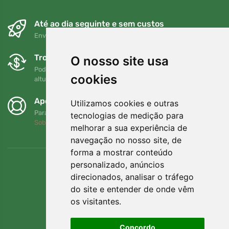
Até ao dia seguinte e sem custos
Envio gratuito para encomendas superiores a 80 EUR
Trocas e devoluções gratuitas
O nosso site usa
Pode devolver ou trocar a sua encomenda em qualquer
cookies
altura no prazo de 90 dias
Apoiamos a Trees.org
Utilizamos cookies e outras
Para cada encomenda plantamos uma árvore! Leia mais
tecnologias de medição para
Sobre nós
.
melhorar a sua experiência de
navegação no nosso site, de
forma a mostrar conteúdo
personalizado, anúncios
direcionados, analisar o tráfego
do site e entender de onde vêm
os visitantes.
Concordo