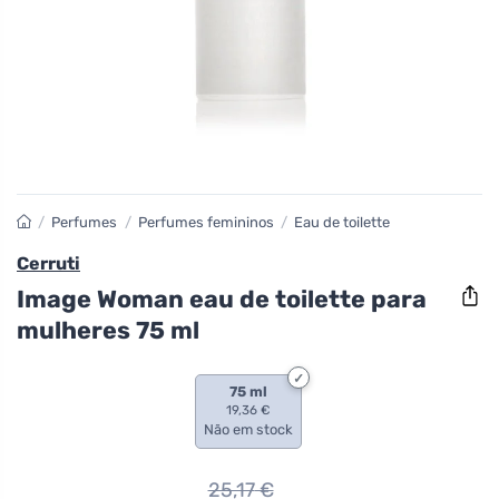
/
Perfumes
/
Perfumes femininos
/
Eau de toilette
Cerruti
Image Woman eau de toilette para
mulheres 75 ml
75 ml
19,36 €
Não em stock
25,17
€