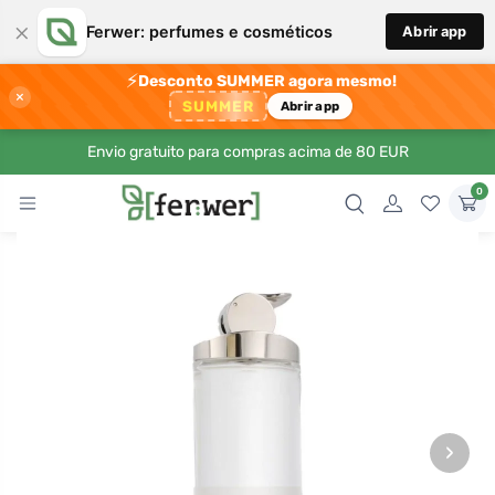
×
Ferwer: perfumes e cosméticos
Abrir app
⚡
Desconto SUMMER agora mesmo!
×
SUMMER
Abrir app
Envio gratuito para compras acima de 80 EUR
0
›