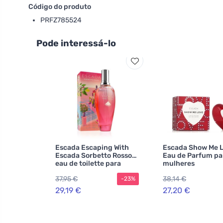
Código do produto
PRFZ785524
Pode interessá-lo
Escada Escaping With
Escada Show Me 
Escada Sorbetto Rosso
Eau de Parfum pa
eau de toilette para
mulheres
mulheres 100 ml
37,95 €
38,14 €
-23%
29,19 €
27,20 €