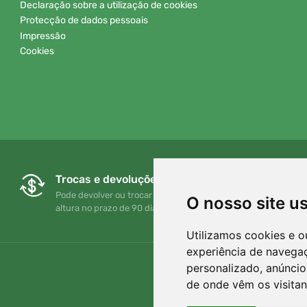
Declaração sobre a utilização de cookies
Protecção de dados pessoais
Impressão
Cookies
Trocas e devoluções gratuitas
Pode devolver ou trocar a sua encomenda em qualquer
O nosso site u
altura no prazo de 90 dias
Utilizamos cookies e o
experiência de navega
personalizado, anúncios
de onde vêm os visitan