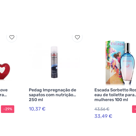
Love
Pedag Impregnação de
Escada Sorbetto Ro
ra
sapatos com nutrição
eau de toilette para
250 ml
mulheres 100 ml
10,37 €
43,56 €
-29%
33,49 €