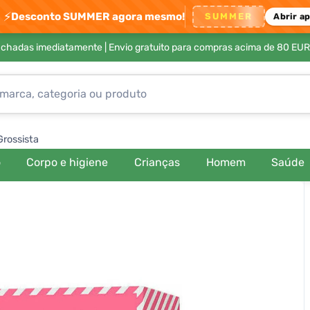
⚡
Desconto SUMMER agora mesmo!
SUMMER
Abrir a
achadas imediatamente |
Envio gratuito para compras acima de 80 EUR
Grossista
o
Corpo e higiene
Crianças
Homem
Saúde