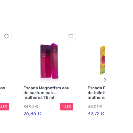
sso
Escada Magnetism eau
Escada Flor del Sol ea
de parfum para
de toilette para
mulheres 75 ml
mulheres
34,94 €
48,01 €
-23%
-23%
-3
26,86 €
32,72 €