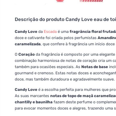
Descrição do produto
Candy Love eau de toi
Candy Love
da
Escada
é uma
fragrância floral frut
doce e cativante foi criada pelos perfumistas
Amandine
caramelizada
, que confere à fragrância um início doce
O
Coração
da fragrância é composto por uma elegante
combinação harmoniosa de notas de coração cria um cará
também para ocasiões especiais. As
Notas de base
inc
gourmand e cremoso. Estas notas doces e aconchegante
doce, mas também duradoura e agradavelmente suave.
Candy Love
é a escolha perfeita para mulheres que p
As suas marcantes
notas de topo de maçã carameliza
chantilly e baunilha
fazem deste perfume o complement
para evocar momentos doces e alegres, trazendo uma se