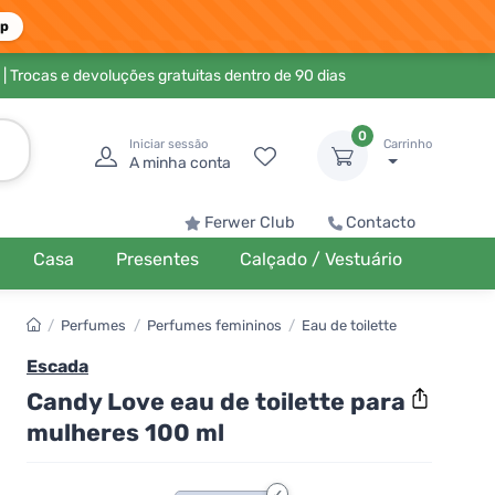
pp
| Trocas e devoluções gratuitas dentro de 90 dias
0
Iniciar sessão
Carrinho
A minha conta
Ferwer Club
Contacto
Casa
Presentes
Calçado / Vestuário
/
Perfumes
/
Perfumes femininos
/
Eau de toilette
Escada
Candy Love eau de toilette para
mulheres 100 ml