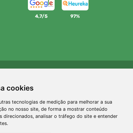
4,7/5
97%
Apoiamos a Trees.org
Para cada encomenda plantamos uma árvore! Leia mais
sa cookies
Sobre nós
.
utras tecnologias de medição para melhorar a sua
ção no nosso site, de forma a mostrar conteúdo
 direcionados, analisar o tráfego do site e entender
tes.