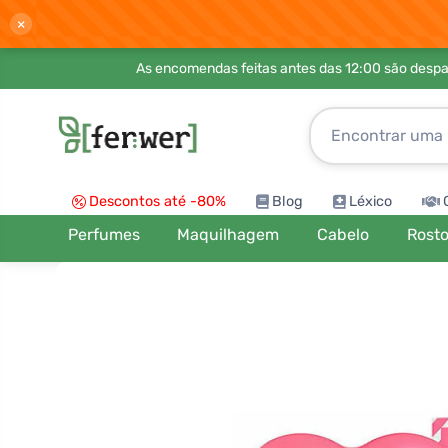
×
As encomendas feitas antes das 12:00 são desp
Descontos até -80%
Blog
Léxico
Perfumes
Maquilhagem
Cabelo
Rost