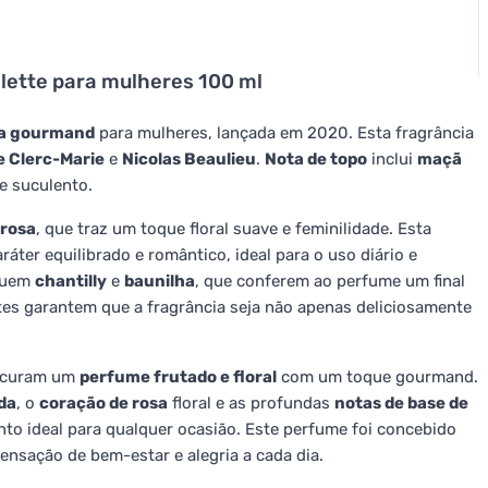
lette para mulheres 100 ml
ada gourmand
para mulheres, lançada em 2020. Esta fragrância
 Clerc-Marie
e
Nicolas Beaulieu
.
Nota de topo
inclui
maçã
 e suculento.
rosa
, que traz um toque floral suave e feminilidade. Esta
ter equilibrado e romântico, ideal para o uso diário e
luem
chantilly
e
baunilha
, que conferem ao perfume um final
s garantem que a fragrância seja não apenas deliciosamente
rocuram um
perfume frutado e floral
com um toque gourmand.
da
, o
coração de rosa
floral e as profundas
notas de base de
o ideal para qualquer ocasião. Este perfume foi concebido
nsação de bem-estar e alegria a cada dia.