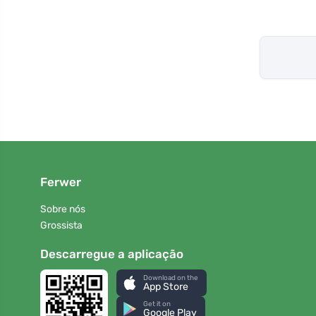
Ferwer
Sobre nós
Grossista
Descarregue a aplicação
Download on the
App Store
Get it on
Google Play