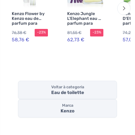
Kenzo Flower by
Kenzo Jungle
Kenzo
Kenzo eau de
L'Elephant eau de
D'Ete
parfum para
parfum para
parfu
mulheres 100 ml
mulheres 100 ml
mulhe
76,38 €
81,55 €
74,20
-23%
-23%
58,76 €
62,73 €
57,06
Voltar à categoria
Eau de toilette
Marca
Kenzo