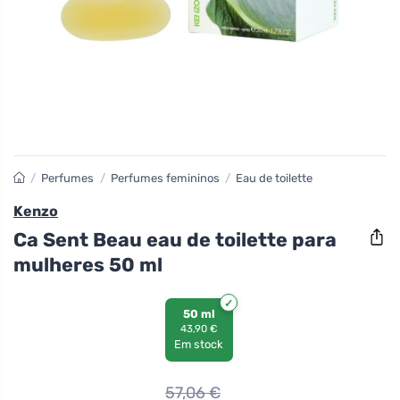
/
Perfumes
/
Perfumes femininos
/
Eau de toilette
Kenzo
Ca Sent Beau eau de toilette para
mulheres 50 ml
50 ml
43,90 €
Em stock
57,06
€