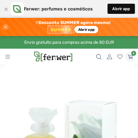
×
Ferwer: perfumes e cosméticos
Abrir app
⚡
Desconto SUMMER agora mesmo!
×
SUMMER
Abrir app
Envio gratuito para compras acima de 80 EUR
0