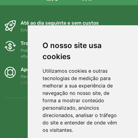
Até ao dia seguinte e sem custos
Envio gratuito para encomendas superiores a 80 EUR
Trocas e devoluções gratuitas
O nosso site usa
Pode devolver ou trocar a sua encomenda em qualquer
cookies
altura no prazo de 90 dias
Apoiamos a Trees.org
Utilizamos cookies e outras
Para cada encomenda plantamos uma árvore! Leia mais
tecnologias de medição para
Sobre nós
.
melhorar a sua experiência de
navegação no nosso site, de
forma a mostrar conteúdo
personalizado, anúncios
direcionados, analisar o tráfego
do site e entender de onde vêm
os visitantes.