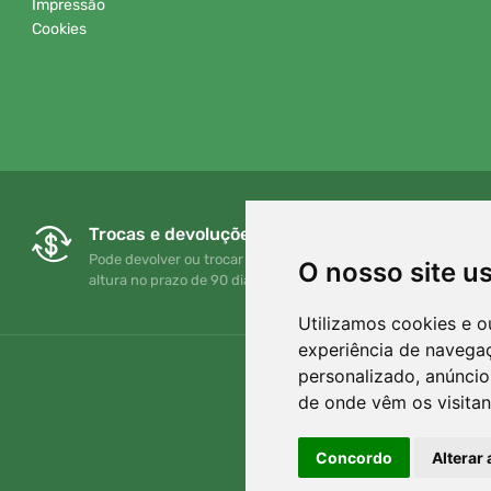
Impressão
Cookies
Trocas e devoluções gratuitas
Pode devolver ou trocar a sua encomenda em qualquer
O nosso site u
altura no prazo de 90 dias
Utilizamos cookies e o
experiência de navega
personalizado, anúncios
de onde vêm os visitan
Concordo
Alterar