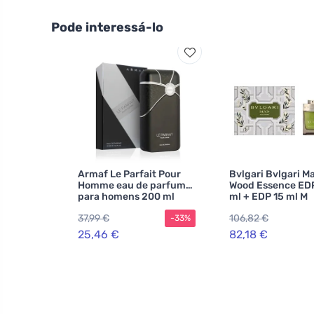
Pode interessá-lo
Armaf Le Parfait Pour
Bvlgari Bvlgari M
Homme eau de parfum
Wood Essence ED
para homens 200 ml
ml + EDP 15 ml M
37,99 €
106,82 €
-33%
25,46 €
82,18 €