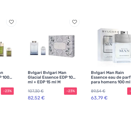
an
Bvlgari Bvlgari Man
Bvlgari Man Rain
P 100
Glacial Essence EDP 100
Essence eau de par
ml + EDP 15 ml M
para homens 100 ml
107,30 €
89,54 €
-23%
-23%
82,52 €
63,79 €