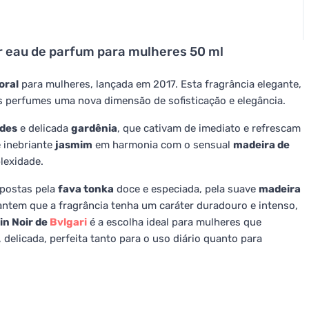
r eau de parfum para mulheres 50 ml
oral
para mulheres, lançada em 2017. Esta fragrância elegante,
s perfumes uma nova dimensão de sofisticação e elegância.
rdes
e delicada
gardênia
, que cativam de imediato e refrescam
e inebriante
jasmim
em harmonia com o sensual
madeira de
lexidade.
mpostas pela
fava tonka
doce e especiada, pela suave
madeira
antem que a fragrância tenha um caráter duradouro e intenso,
in Noir de
Bvlgari
é a escolha ideal para mulheres que
elicada, perfeita tanto para o uso diário quanto para