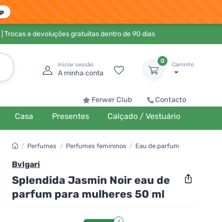
pp
| Trocas e devoluções gratuitas dentro de 90 dias
0
Iniciar sessão
Carrinho
A minha conta
Ferwer Club
Contacto
Casa
Presentes
Calçado / Vestuário
/
Perfumes
/
Perfumes femininos
/
Eau de parfum
Bvlgari
Splendida Jasmin Noir eau de
parfum para mulheres 50 ml