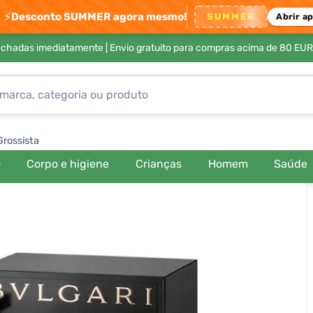
⚡
Desconto SUMMER agora mesmo!
SUMMER
Abrir a
achadas imediatamente |
Envio gratuito para compras acima de 80 EUR
Grossista
o
Corpo e higiene
Crianças
Homem
Saúde