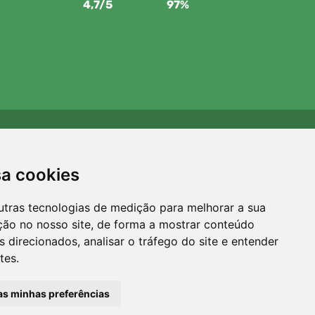
4,7/5
97%
Apoiamos a Trees.org
Para cada encomenda plantamos uma árvore! Leia mais
sa cookies
Sobre nós
.
utras tecnologias de medição para melhorar a sua
ção no nosso site, de forma a mostrar conteúdo
 direcionados, analisar o tráfego do site e entender
tes.
 as minhas preferências