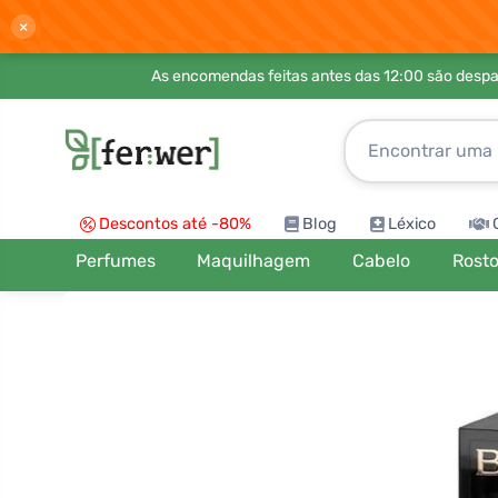
×
As encomendas feitas antes das 12:00 são desp
Descontos até -80%
Blog
Léxico
Perfumes
Maquilhagem
Cabelo
Rost