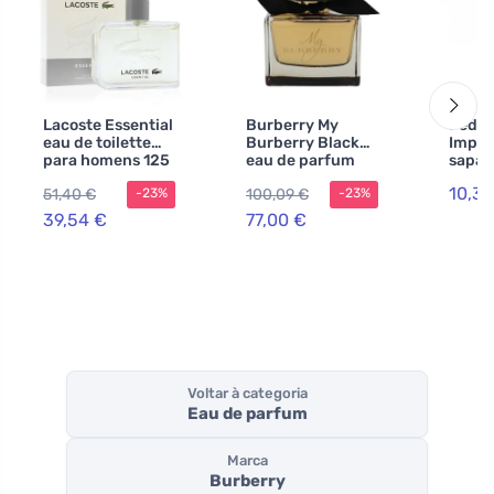
Lacoste Essential
Burberry My
Peda
eau de toilette
Burberry Black
Impre
para homens 125
eau de parfum
sapat
ml
para mulheres 90
nutri
10,37
51,40 €
100,09 €
-23%
-23%
ml
39,54 €
77,00 €
Voltar à categoria
Eau de parfum
Marca
Burberry