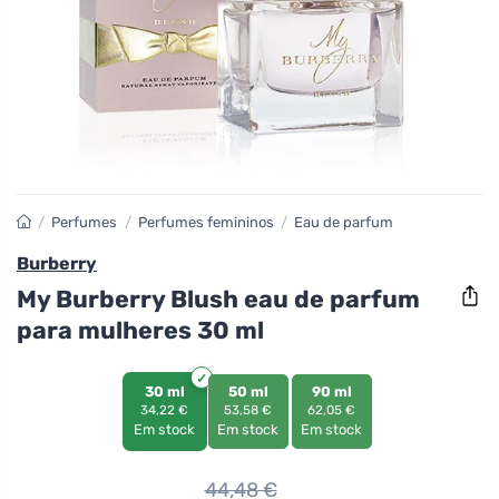
/
Perfumes
/
Perfumes femininos
/
Eau de parfum
Burberry
My Burberry Blush eau de parfum
para mulheres 30 ml
30 ml
50 ml
90 ml
34,22 €
53,58 €
62,05 €
Em stock
Em stock
Em stock
44,48
€