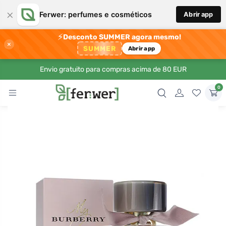
×
Ferwer: perfumes e cosméticos
Abrir app
⚡
Desconto SUMMER agora mesmo!
×
SUMMER
Abrir app
Envio gratuito para compras acima de 80 EUR
0