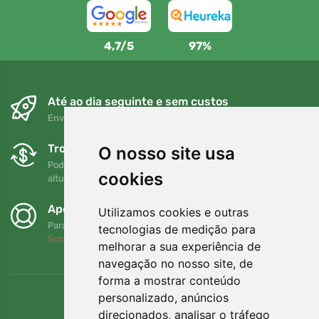
4,7/5
97%
Até ao dia seguinte e sem custos
Envio gratuito para encomendas superiores a 80 EUR
Trocas e devoluções gratuitas
O nosso site usa
Pode devolver ou trocar a sua encomenda em qualquer
cookies
altura no prazo de 90 dias
Apoiamos a Trees.org
Utilizamos cookies e outras
Para cada encomenda plantamos uma árvore! Leia mais
tecnologias de medição para
Sobre nós
.
melhorar a sua experiência de
navegação no nosso site, de
forma a mostrar conteúdo
personalizado, anúncios
direcionados, analisar o tráfego