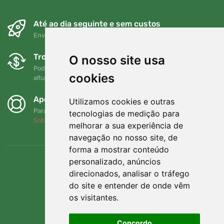
Até ao dia seguinte e sem custos
Envio gratuito para encomendas superiores a 80 EUR
Trocas e devoluções gratuitas
O nosso site usa
Pode devolver ou trocar a sua encomenda em qualquer
cookies
altura no prazo de 90 dias
Apoiamos a Trees.org
Utilizamos cookies e outras
Para cada encomenda plantamos uma árvore! Leia mais
tecnologias de medição para
Sobre nós
.
melhorar a sua experiência de
navegação no nosso site, de
forma a mostrar conteúdo
personalizado, anúncios
direcionados, analisar o tráfego
do site e entender de onde vêm
os visitantes.
Concordo