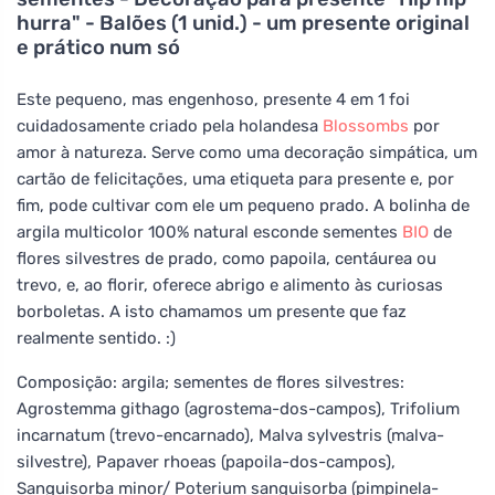
hurra" - Balões (1 unid.) - um presente original
e prático num só
Este pequeno, mas engenhoso, presente 4 em 1 foi
cuidadosamente criado pela holandesa
Blossombs
por
amor à natureza. Serve como uma decoração simpática, um
cartão de felicitações, uma etiqueta para presente e, por
fim, pode cultivar com ele um pequeno prado. A bolinha de
argila multicolor 100% natural esconde sementes
BIO
de
flores silvestres de prado, como papoila, centáurea ou
trevo, e, ao florir, oferece abrigo e alimento às curiosas
borboletas. A isto chamamos um presente que faz
realmente sentido. :)
Composição: argila; sementes de flores silvestres:
Agrostemma githago (agrostema-dos-campos), Trifolium
incarnatum (trevo-encarnado), Malva sylvestris (malva-
silvestre), Papaver rhoeas (papoila-dos-campos),
Sanguisorba minor/ Poterium sanguisorba (pimpinela-