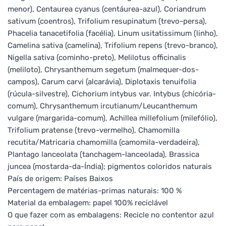
menor), Centaurea cyanus (centáurea-azul), Coriandrum
sativum (coentros), Trifolium resupinatum (trevo-persa),
Phacelia tanacetifolia (facélia), Linum usitatissimum (linho),
Camelina sativa (camelina), Trifolium repens (trevo-branco),
Nigella sativa (cominho-preto), Melilotus officinalis
(meliloto), Chrysanthemum segetum (malmequer-dos-
campos), Carum carvi (alcarávia), Diplotaxis tenuifolia
(rúcula-silvestre), Cichorium intybus var. Intybus (chicória-
comum), Chrysanthemum ircutianum/Leucanthemum
vulgare (margarida-comum), Achillea millefolium (milefólio),
Trifolium pratense (trevo-vermelho), Chamomilla
recutita/Matricaria chamomilla (camomila-verdadeira),
Plantago lanceolata (tanchagem-lanceolada), Brassica
juncea (mostarda-da-Índia); pigmentos coloridos naturais
País de origem: Países Baixos
Percentagem de matérias-primas naturais: 100 %
Material da embalagem: papel 100% reciclável
O que fazer com as embalagens: Recicle no contentor azul