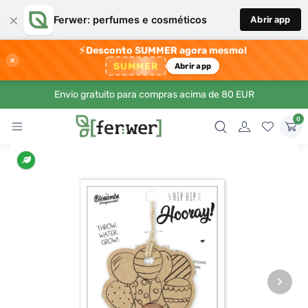
×
Ferwer: perfumes e cosméticos
Abrir app
⚡
Desconto SUMMER agora mesmo!
×
SUMMER
Abrir app
Envio gratuito para compras acima de 80 EUR
0
›