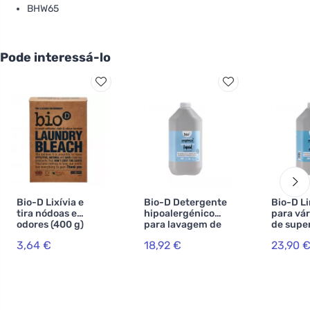
BHW65
Pode interessá-lo
Bio-D Lixívia e
Bio-D Detergente
Bio-D L
tira nódoas e
hipoalergénico
para vár
odores (400 g)
para lavagem de
de super
louça e artigos
laranja -
3,64 €
18,92 €
23,90 
para bebés - lata
(5 L)