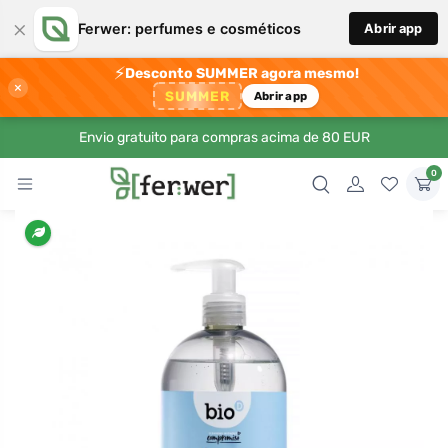
×
Ferwer: perfumes e cosméticos
Abrir app
⚡
Desconto SUMMER agora mesmo!
×
SUMMER
Abrir app
Envio gratuito para compras acima de 80 EUR
0