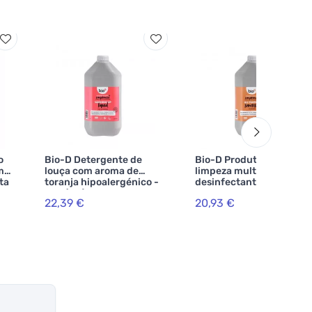
o
Bio-D Detergente de
Bio-D Produto de
ma
louça com aroma de
limpeza multiusos com
ta
toranja hipoalergénico -
desinfectante com
lata (5 L)
aroma de tangerina -
22,39 €
20,93 €
recipiente (5 L)