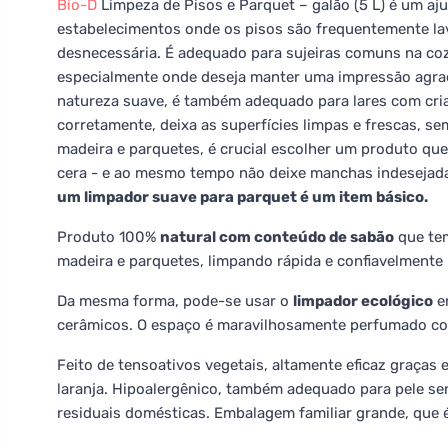
Bio-D
Limpeza de Pisos e Parquet – galão (5 L) é um aju
estabelecimentos onde os pisos são frequentemente la
desnecessária. É adequado para sujeiras comuns na cozin
especialmente onde deseja manter uma impressão agrad
natureza suave, é também adequado para lares com cri
corretamente, deixa as superfícies limpas e frescas, s
madeira e parquetes, é crucial escolher um produto que 
cera - e ao mesmo tempo não deixe manchas indesejad
um limpador suave para parquet é um item básico.
Produto 100%
natural com conteúdo de sabão
que tem
madeira e parquetes, limpando rápida e confiavelmente p
Da mesma forma, pode-se usar o
limpador ecológico
em
cerâmicos. O espaço é maravilhosamente perfumado com
Feito de tensoativos vegetais, altamente eficaz graças 
laranja. Hipoalergênico, também adequado para pele se
residuais domésticas. Embalagem familiar grande, que 