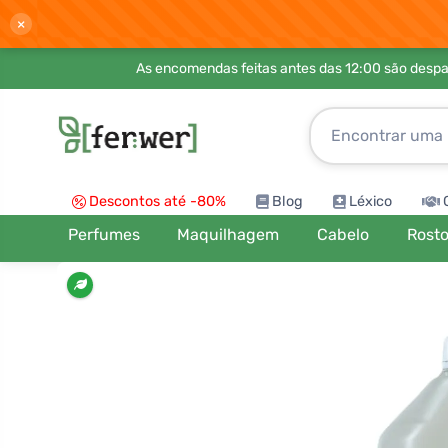
×
As encomendas feitas antes das 12:00 são desp
Descontos até -80%
Blog
Léxico
Perfumes
Maquilhagem
Cabelo
Rost