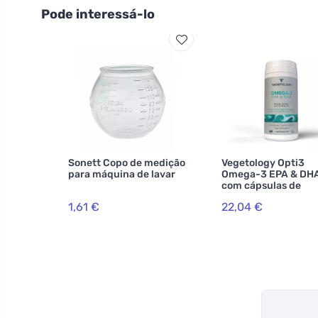
Pode interessá-lo
Sonett Copo de medição
Vegetology Opti3
para máquina de lavar
Omega-3 EPA & DH
com cápsulas de
vitamina D 60
1,61 €
22,04 €