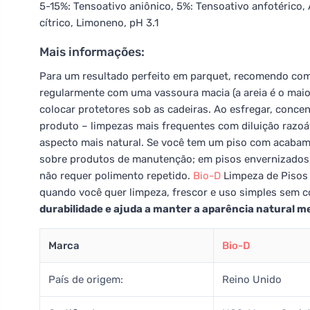
5-15%: Tensoativo aniônico, 5%: Tensoativo anfotérico, Á
cítrico, Limoneno, pH 3.1
Mais informações:
Para um resultado perfeito em parquet, recomendo comp
regularmente com uma vassoura macia (a areia é o maior
colocar protetores sob as cadeiras. Ao esfregar, conce
produto – limpezas mais frequentes com diluição razoá
aspecto mais natural. Se você tem um piso com acabam
sobre produtos de manutenção; em pisos envernizados, 
não requer polimento repetido.
Bio-D
Limpeza de Pisos
quando você quer limpeza, frescor e uso simples sem 
durabilidade e ajuda a manter a aparência natural m
Marca
Bio-D
País de origem:
Reino Unido