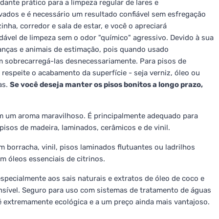
dante prático para a limpeza regular de lares e
vados e é necessário um resultado confiável sem esfregação
ha, corredor e sala de estar, e você o apreciará
ável de limpeza sem o odor "químico" agressivo. Devido à sua
anças e animais de estimação, pois quando usado
em sobrecarregá-las desnecessariamente. Para pisos de
respeite o acabamento da superfície - seja verniz, óleo ou
as.
Se você deseja manter os pisos bonitos a longo prazo,
 um aroma maravilhoso. É principalmente adequado para
isos de madeira, laminados, cerâmicos e de vinil.
 borracha, vinil, pisos laminados flutuantes ou ladrilhos
 óleos essenciais de citrinos.
especialmente aos sais naturais e extratos de óleo de coco e
nsível. Seguro para uso com sistemas de tratamento de águas
é extremamente ecológica e a um preço ainda mais vantajoso.