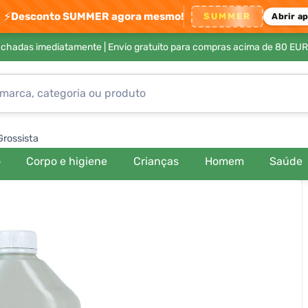
⚡
Desconto SUMMER agora mesmo!
SUMMER
Abrir a
achadas imediatamente |
Envio gratuito para compras acima de 80 EUR
Grossista
o
Corpo e higiene
Crianças
Homem
Saúde