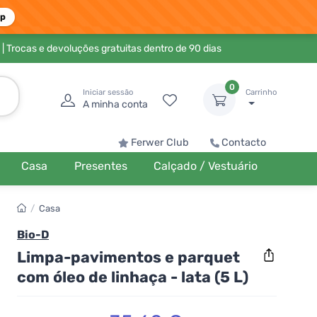
pp
| Trocas e devoluções gratuitas dentro de 90 dias
0
Iniciar sessão
Carrinho
A minha conta
Ferwer Club
Contacto
Casa
Presentes
Calçado / Vestuário
/
Casa
Bio-D
Limpa-pavimentos e parquet
com óleo de linhaça - lata (5 L)