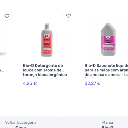
Bio-D Detergente de
Bio-D Sabonete líquid
A
louça com aroma de
para as mãos com aro
toranja hipoalergénico
de ameixa e amora - la
(750 ml)
(5 L)
4,25 €
32,27 €
Voltar à categoria
Marca
Casa
Bio-D