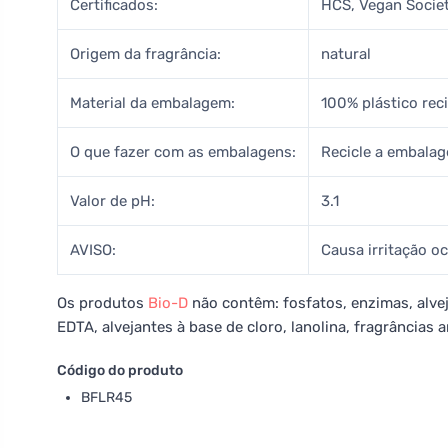
Certificados:
HCS, Vegan Societ
Origem da fragrância:
natural
Material da embalagem:
100% plástico rec
O que fazer com as embalagens:
Recicle a embalag
Valor de pH:
3.1
AVISO:
Causa irritação oc
Os produtos
Bio-D
não contêm: fosfatos, enzimas, alvej
EDTA, alvejantes à base de cloro, lanolina, fragrâncias art
Código do produto
BFLR45