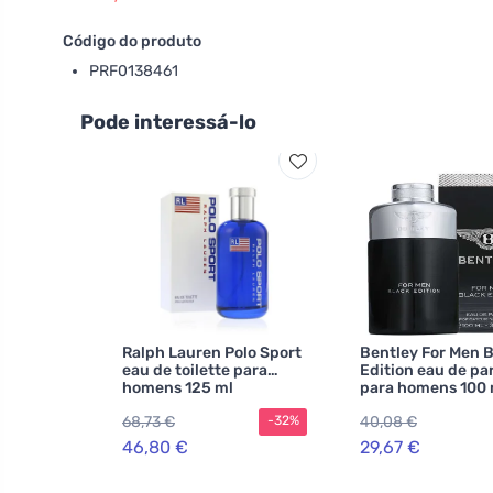
Código do produto
PRF0138461
Pode interessá-lo
Ralph Lauren Polo Sport
Bentley For Men 
eau de toilette para
Edition eau de p
homens 125 ml
para homens 100 
68,73 €
40,08 €
-32%
46,80 €
29,67 €