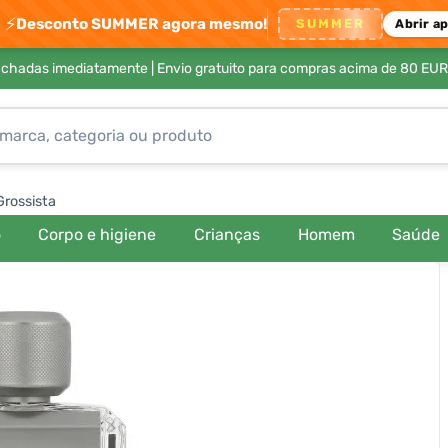
⚡
Desconto SUMMER agora mesmo!
SUMMER
Abrir a
achadas imediatamente |
Envio gratuito para compras acima de 80 EUR
Grossista
o
Corpo e higiene
Crianças
Homem
Saúde