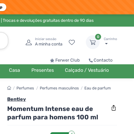
pp
| Trocas e devoluções gratuitas dentro de 90 dias
0
Iniciar sessão
Carrinho
A minha conta
Ferwer Club
Contacto
Casa
Presentes
Calçado / Vestuário
/
Perfumes
/
Perfumes masculinos
/
Eau de parfum
Bentley
Momentum Intense eau de
parfum para homens 100 ml