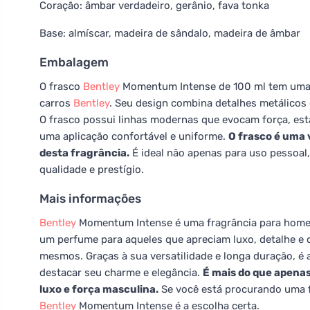
Coração: âmbar verdadeiro, gerânio, fava tonka
Base: almíscar, madeira de sândalo, madeira de âmbar
Embalagem
O frasco
Bentley
Momentum Intense de 100 ml tem uma 
carros
Bentley
. Seu design combina detalhes metálicos 
O frasco possui linhas modernas que evocam força, esta
uma aplicação confortável e uniforme.
O frasco é uma 
desta fragrância.
É ideal não apenas para uso pessoa
qualidade e prestígio.
Mais informações
Bentley
Momentum Intense é uma fragrância para homens
um perfume para aqueles que apreciam luxo, detalhe e 
mesmos. Graças à sua versatilidade e longa duração, é
destacar seu charme e elegância.
É mais do que apenas
luxo e força masculina.
Se você está procurando uma fr
Bentley
Momentum Intense é a escolha certa.