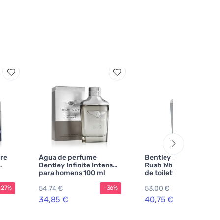
ure
Água de perfume
Bentley Bentley Infini
Bentley Infinite Intense
Rush White Edition ág
para homens 100 ml
de toilette para home
54,74 €
53,00 €
-27%
-36%
-2
34,85 €
40,75 €