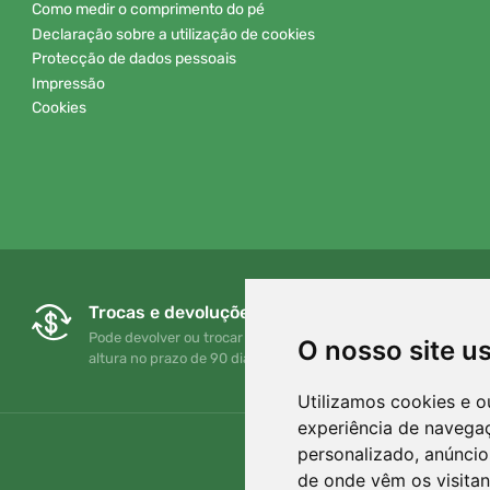
Como medir o comprimento do pé
Declaração sobre a utilização de cookies
Protecção de dados pessoais
Impressão
Cookies
Trocas e devoluções gratuitas
Pode devolver ou trocar a sua encomenda em qualquer
O nosso site u
altura no prazo de 90 dias
Utilizamos cookies e o
experiência de navega
personalizado, anúncios
de onde vêm os visitan