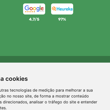
4,7/5
97%
Apoiamos a Trees.org
Para cada encomenda plantamos uma árvore! Leia mais
sa cookies
Sobre nós
.
utras tecnologias de medição para melhorar a sua
ção no nosso site, de forma a mostrar conteúdo
 direcionados, analisar o tráfego do site e entender
tes.