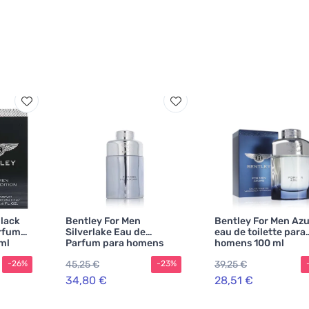
Black
Bentley For Men
Bentley For Men Az
arfum
Silverlake Eau de
eau de toilette para
ml
Parfum para homens
homens 100 ml
45,25 €
39,25 €
-26%
-23%
34,80 €
28,51 €