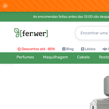
×
As encomendas feitas antes das 12:00 são desp
Descontos até -80%
Blog
Léxico
Perfumes
Maquilhagem
Cabelo
Rost