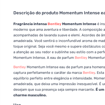
Descrição do produto
Momentum Intense ea
Fragrância intensa
Bentley
Momentum Intense
é ins
moderno que ama aventura e liberdade. A composição a
acompanhadas de lavanda suave e elemi. Acordes de â
amadeirada. Você sentirá o inconfundível aroma de ma
toque original. Seja você mesmo e supere obstáculos c
a atenção ao seu redor e sublinhe seu estilo com a per
Momentum Intense. A eau de parfum
Bentley
Momentum 
Bentley
Momentum Intense eau de parfum para homens 1
captura perfeitamente o caráter da marca
Bentley
. Est
equilíbrio perfeito entre elegância e intensidade. Mo
amadeirada, que deixa uma impressão inesquecível. É u
desejam que sua presença seja sempre marcante.
É um 
charme masculino.