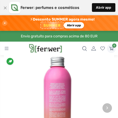
×
Ferwer: perfumes e cosméticos
Abrir app
⚡
Desconto SUMMER agora mesmo!
×
SUMMER
Abrir app
Envio gratuito para compras acima de 80 EUR
0
›