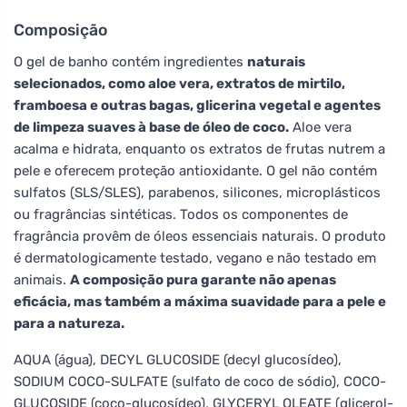
Composição
O gel de banho contém ingredientes
naturais
selecionados, como aloe vera, extratos de mirtilo,
framboesa e outras bagas, glicerina vegetal e agentes
de limpeza suaves à base de óleo de coco.
Aloe vera
acalma e hidrata, enquanto os extratos de frutas nutrem a
pele e oferecem proteção antioxidante. O gel não contém
sulfatos (SLS/SLES), parabenos, silicones, microplásticos
ou fragrâncias sintéticas. Todos os componentes de
fragrância provêm de óleos essenciais naturais. O produto
é dermatologicamente testado, vegano e não testado em
animais.
A composição pura garante não apenas
eficácia, mas também a máxima suavidade para a pele e
para a natureza.
AQUA (água), DECYL GLUCOSIDE (decyl glucosídeo),
SODIUM COCO-SULFATE (sulfato de coco de sódio), COCO-
GLUCOSIDE (coco-glucosídeo), GLYCERYL OLEATE (glicerol-