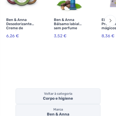
Ben & Anna
Ben & Anna
Einhorn
Desodorizante
Bálsamo labial
Preserv
Creme de
sem perfume
mágicos
Orquídea de
- 7 peça
6,26 €
3,52 €
8,36 €
Baunilha (45 g)
Voltar à categoria
Corpo e higiene
Marca
Ben & Anna