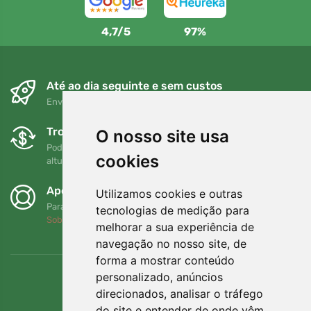
4,7/5
97%
Até ao dia seguinte e sem custos
Envio gratuito para encomendas superiores a 80 EUR
Trocas e devoluções gratuitas
O nosso site usa
Pode devolver ou trocar a sua encomenda em qualquer
cookies
altura no prazo de 90 dias
Apoiamos a Trees.org
Utilizamos cookies e outras
Para cada encomenda plantamos uma árvore! Leia mais
tecnologias de medição para
Sobre nós
.
melhorar a sua experiência de
navegação no nosso site, de
forma a mostrar conteúdo
personalizado, anúncios
direcionados, analisar o tráfego
do site e entender de onde vêm