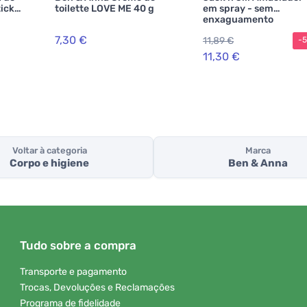
ick
toilette LOVE ME 40 g
em spray - sem
enxaguamento
7,30 €
11,89 €
-
11,30 €
Voltar à categoria
Marca
Corpo e higiene
Ben & Anna
Tudo sobre a compra
Transporte e pagamento
Trocas, Devoluções e Reclamações
Programa de fidelidade