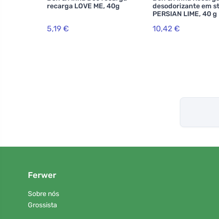
recarga LOVE ME, 40g
desodorizante em st
PERSIAN LIME, 40 g
5,19 €
10,42 €
Ferwer
Sobre nós
Grossista