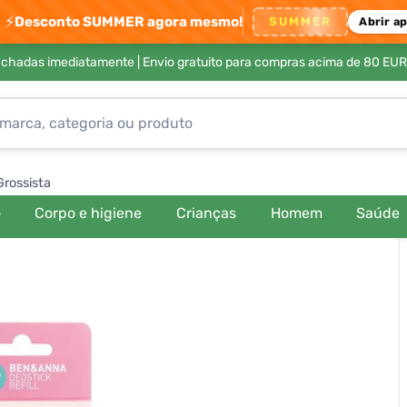
⚡
Desconto SUMMER agora mesmo!
SUMMER
Abrir a
achadas imediatamente |
Envio gratuito para compras acima de 80 EUR
Grossista
o
Corpo e higiene
Crianças
Homem
Saúde