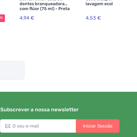
dentes branqueadora
lavagem ecológica 2 pcs
com flúor (75 ml) - Preta
- com menta e carvão
4,94 €
4,53 €
5%
ativado
Subscrever a nossa newsletter
Iniciar Sessão