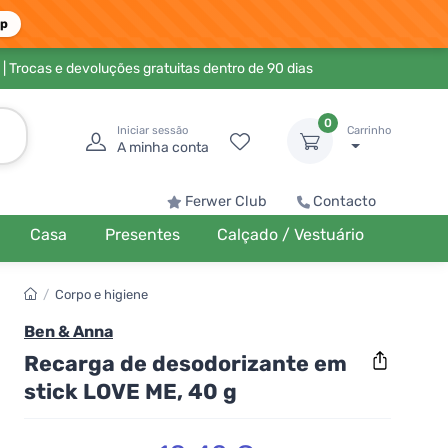
pp
| Trocas e devoluções gratuitas dentro de 90 dias
0
Iniciar sessão
Carrinho
A minha conta
Ferwer Club
Contacto
Casa
Presentes
Calçado / Vestuário
/
Corpo e higiene
Ben & Anna
Recarga de desodorizante em
stick LOVE ME, 40 g