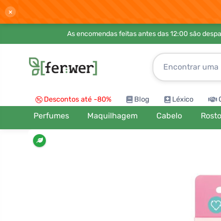
×
As encomendas feitas antes das 12:00 são desp
Descontos até -80%
Blog
Léxico
Perfumes
Maquilhagem
Cabelo
Rost