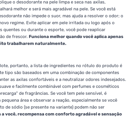
lique o desodorante na pele limpa e seca nas axilas,
lhará melhor e será mais agradável na pele. Se você está
sodorante não impede o suor, mas ajuda a resolver o odor; o
vo regime. Evite aplicar em pele irritada ou logo após o
as quentes ou durante o esporte, você pode reaplicar
ão de frescor.
Funciona melhor quando você aplica apenas
eito trabalharem naturalmente.
ote, portanto, a lista de ingredientes no rótulo do produto é
deste tipo são baseados em uma combinação de componentes
ter as axilas confortáveis e a neutralizar odores indesejados.
 suave e facilmente combinável com perfumes e cosméticos
recarga" de fragrâncias. Se você tem pele sensível, é
 pequena área e observar a reação, especialmente se você
o de sódio (se presente na variante) podem não ser
 a você, recompensa com conforto agradável e sensação