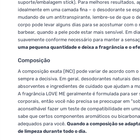
suporte/embalagem stick). Para melhores resultados, ap
idealmente em uma camada fina – o desodorante se espa
mudando de um antitranspirante, lembre-se de que o de
corpo pode levar alguns dias para se acostumar com o no
barbear, quando a pele pode estar mais sensível. Em di
suavemente conforme necessário para manter a sensaç
uma pequena quantidade e deixa a fragrância e o ef
Composição
A composição exata (INCI) pode variar de acordo com o l
sempre a decisiva. Em geral, desodorantes naturais 
absorventes e ingredientes de cuidado que ajudam a man
A fragrância LOVE ME geralmente é formulada para ser
corporais, então você não precisa se preocupar em "sob
aconselhável fazer um teste de compatibilidade em uma
sabe que certos componentes aromáticos ou bicarbonat
adequados para você.
Quando a composição se adapta
de limpeza durante todo o dia.