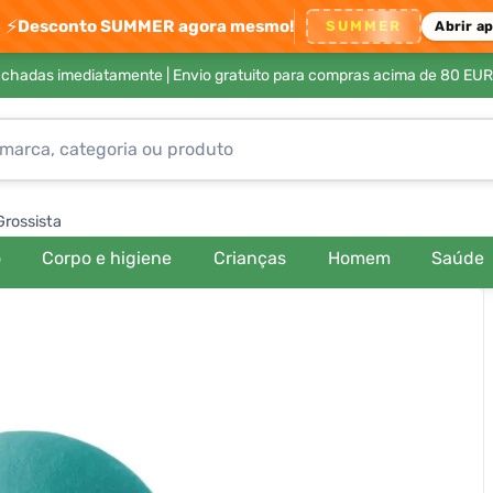
⚡
Desconto SUMMER agora mesmo!
SUMMER
Abrir a
achadas imediatamente |
Envio gratuito para compras acima de 80 EUR
Grossista
o
Corpo e higiene
Crianças
Homem
Saúde