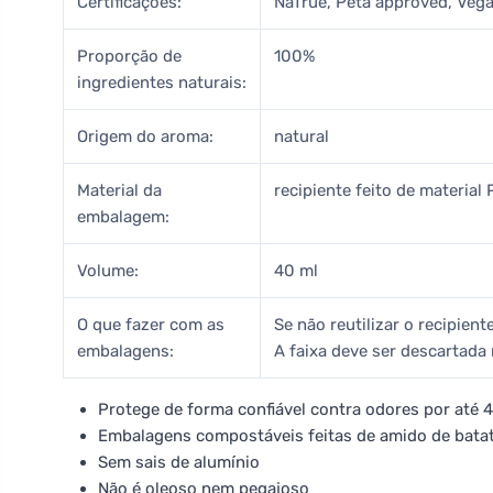
Certificações:
NaTrue, Peta approved, Vega
Proporção de
100%
ingredientes naturais:
Origem do aroma:
natural
Material da
recipiente feito de material
embalagem:
Volume:
40 ml
O que fazer com as
Se não reutilizar o recipie
embalagens:
A faixa deve ser descartada 
Protege de forma confiável contra odores por até 
Embalagens compostáveis feitas de amido de ba
Sem sais de alumínio
Não é oleoso nem pegajoso