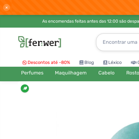
×
As encomendas feitas antes das 12:00 são desp
Descontos até -80%
Blog
Léxico
Perfumes
Maquilhagem
Cabelo
Rost