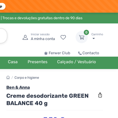
pp
| Trocas e devoluções gratuitas dentro de 90 dias
0
Iniciar sessão
Carrinho
A minha conta
Ferwer Club
Contacto
Casa
Presentes
Calçado / Vestuário
/
Corpo e higiene
Ben & Anna
Creme desodorizante GREEN
BALANCE 40 g