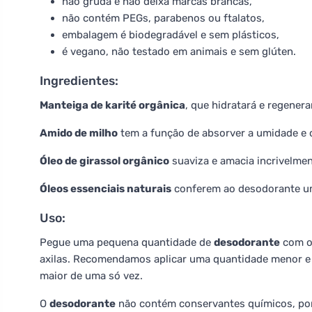
não gruda e não deixa marcas brancas,
não contém PEGs, parabenos ou ftalatos,
embalagem é biodegradável e sem plásticos,
é vegano, não testado em animais e sem glúten.
Ingredientes:
Manteiga de karité orgânica
, que hidratará e regener
Amido de milho
tem a função de absorver a umidade e 
Óleo de girassol orgânico
suaviza e amacia incrivelmen
Óleos essenciais naturais
conferem ao desodorante u
Uso:
Pegue uma pequena quantidade de
desodorante
com o
axilas. Recomendamos aplicar uma quantidade menor e r
maior de uma só vez.
O
desodorante
não contém conservantes químicos, po