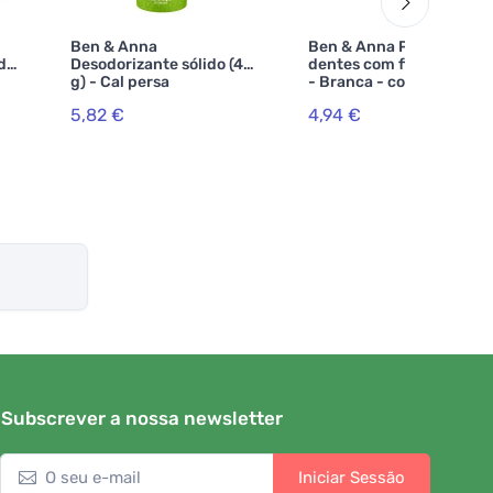
Ben & Anna
Ben & Anna Pasta de
de
Desodorizante sólido (40
dentes com flúor (75 ml)
g) - Cal persa
- Branca - com menta e
salva
5,82 €
4,94 €
Subscrever a nossa newsletter
Iniciar Sessão