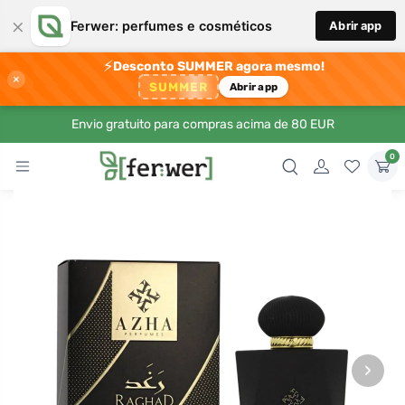
×
Ferwer: perfumes e cosméticos
Abrir app
⚡
Desconto SUMMER agora mesmo!
×
SUMMER
Abrir app
Envio gratuito para compras acima de 80 EUR
0
›