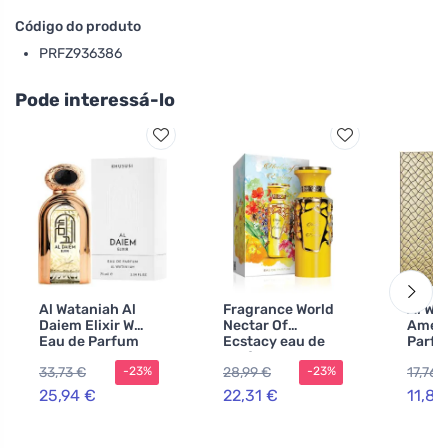
Código do produto
PRFZ936386
Pode interessá-lo
Al Wataniah Al
Fragrance World
Al Wa
Daiem Elixir W
Nectar Of
Ameer
Eau de Parfum
Ecstacy eau de
Parf
parfum para
33,73 €
28,99 €
17,76 
-23%
-23%
mulheres 100 ml
25,94 €
22,31 €
11,81