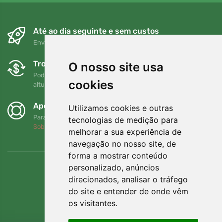
Até ao dia seguinte e sem custos
Envio gratuito para encomendas superiores a 80 EUR
Trocas e devoluções gratuitas
O nosso site usa
Pode devolver ou trocar a sua encomenda em qualquer
cookies
altura no prazo de 90 dias
Apoiamos a Trees.org
Utilizamos cookies e outras
Para cada encomenda plantamos uma árvore! Leia mais
tecnologias de medição para
Sobre nós
.
melhorar a sua experiência de
navegação no nosso site, de
forma a mostrar conteúdo
personalizado, anúncios
direcionados, analisar o tráfego
do site e entender de onde vêm
os visitantes.