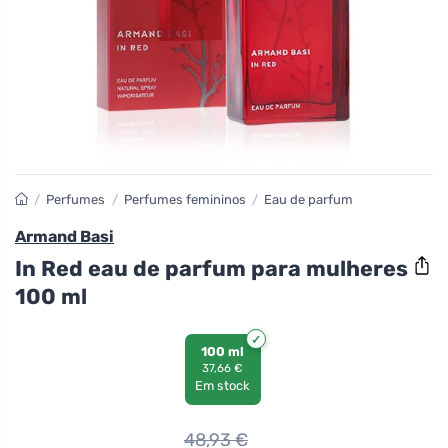
/
Perfumes
/
Perfumes femininos
/
Eau de parfum
Armand Basi
In Red eau de parfum para mulheres
100 ml
100 ml
37,66 €
Em stock
48,93
€