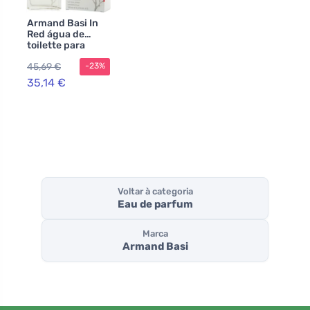
Armand Basi In
Red água de
toilette para
mulheres 100 ml
45,69 €
-23%
35,14 €
Voltar à categoria
Eau de parfum
Marca
Armand Basi