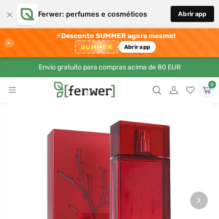
×
Ferwer: perfumes e cosméticos
Abrir app
⚡
Desconto SUMMER agora mesmo!
×
SUMMER
Abrir app
Envio gratuito para compras acima de 80 EUR
0
›