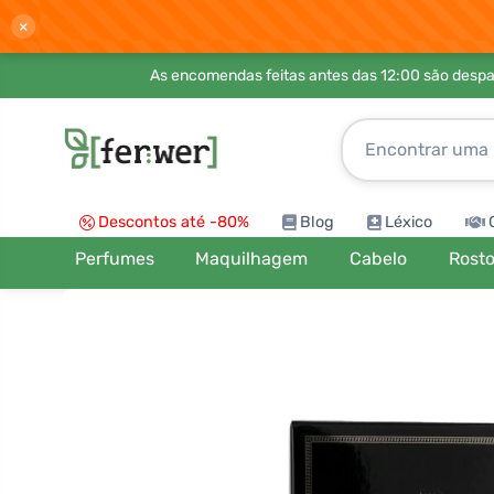
×
As encomendas feitas antes das 12:00 são desp
Descontos até -80%
Blog
Léxico
Perfumes
Maquilhagem
Cabelo
Rost