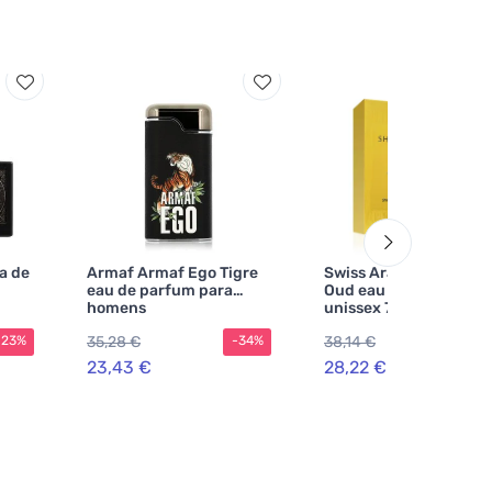
a de
Armaf Armaf Ego Tigre
Swiss Arabian Shagha
eau de parfum para
Oud eau de parfum
homens
unissex 75 ml
35,28 €
38,14 €
-23%
-34%
-2
23,43 €
28,22 €