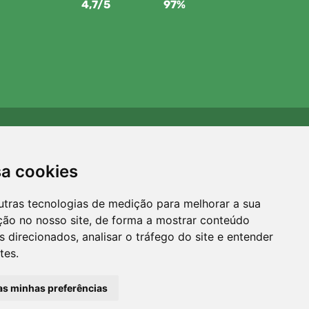
4,7/5
97%
Apoiamos a Trees.org
Para cada encomenda plantamos uma árvore! Leia mais
sa cookies
Sobre nós
.
utras tecnologias de medição para melhorar a sua
ção no nosso site, de forma a mostrar conteúdo
 direcionados, analisar o tráfego do site e entender
tes.
 as minhas preferências