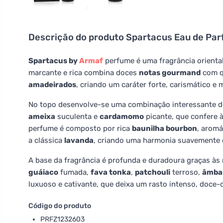
Descrição do produto
Spartacus Eau de Pa
Spartacus by
Armaf
perfume é uma fragrância orienta
marcante e rica combina doces
notas gourmand
com q
amadeirados
, criando um caráter forte, carismático e
No topo desenvolve-se uma combinação interessante 
ameixa
suculenta e
cardamomo
picante, que confere 
perfume é composto por rica
baunilha bourbon
, arom
a clássica
lavanda
, criando uma harmonia suavemente 
A base da fragrância é profunda e duradoura graças às
guáiaco
fumada,
fava tonka
,
patchouli
terroso,
âmba
luxuoso e cativante, que deixa um rasto intenso, doce-o
Código do produto
PRFZ1232603