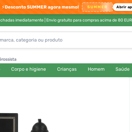
⚡
Desconto SUMMER agora mesmo!
SUMMER
Abrir a
achadas imediatamente |
Envio gratuito para compras acima de 80 EUR
Grossista
o
Corpo e higiene
Crianças
Homem
Saúde