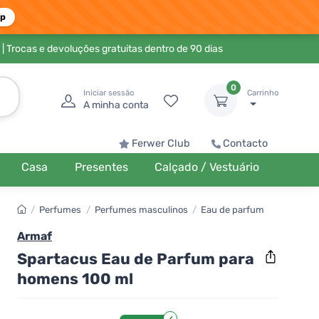
pp
| Trocas e devoluções gratuitas dentro de 90 dias
0
Iniciar sessão
Carrinho
A minha conta
Ferwer Club
Contacto
Casa
Presentes
Calçado / Vestuário
/
Perfumes
/
Perfumes masculinos
/
Eau de parfum
Armaf
Spartacus Eau de Parfum para
homens 100 ml