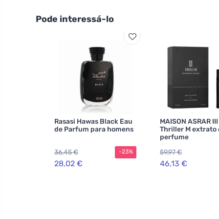
Pode interessá-lo
Rasasi Hawas Black Eau
MAISON ASRAR III
de Parfum para homens
Thriller M extrato
perfume
36,45 €
59,97 €
-23%
28,02 €
46,13 €