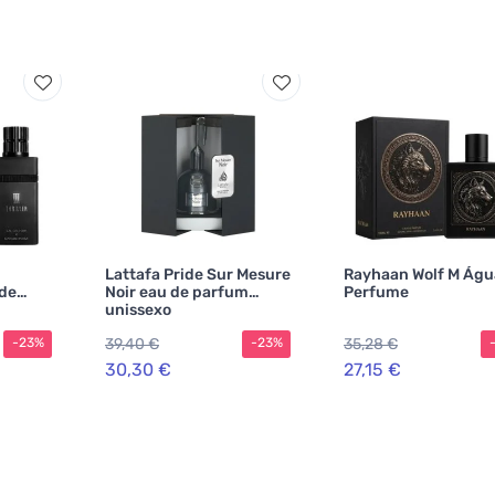
Lattafa Pride Sur Mesure
Rayhaan Wolf M Águ
 de
Noir eau de parfum
Perfume
unissexo
39,40 €
35,28 €
-23%
-23%
30,30 €
27,15 €