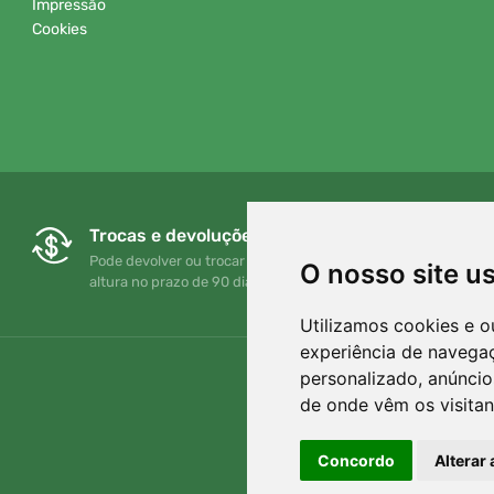
Impressão
Cookies
Trocas e devoluções gratuitas
Pode devolver ou trocar a sua encomenda em qualquer
O nosso site u
altura no prazo de 90 dias
Utilizamos cookies e o
experiência de navega
personalizado, anúncios
de onde vêm os visitan
Concordo
Alterar