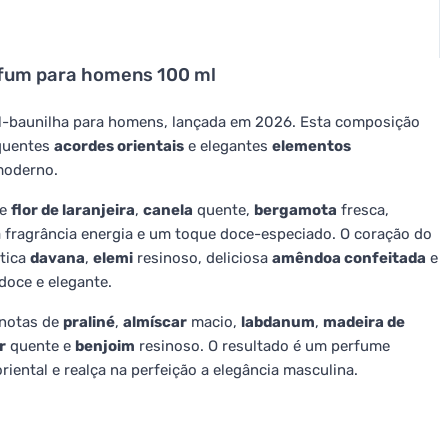
rfum para homens 100 ml
l-baunilha para homens, lançada em 2026. Esta composição
uentes
acordes orientais
e elegantes
elementos
 moderno.
de
flor de laranjeira
,
canela
quente,
bergamota
fresca,
à fragrância energia e um toque doce-especiado. O coração do
ática
davana
,
elemi
resinoso, deliciosa
amêndoa confeitada
e
doce e elegante.
 notas de
praliné
,
almíscar
macio,
labdanum
,
madeira de
r
quente e
benjoim
resinoso. O resultado é um perfume
riental e realça na perfeição a elegância masculina.