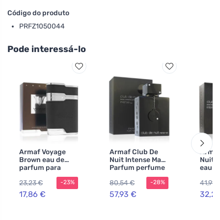
Código do produto
PRFZ1050044
Pode interessá-lo
Armaf Voyage
Armaf Club De
Armaf
Brown eau de
Nuit Intense Man
Nuit 
parfum para
Parfum perfume
eau de
homens 100 ml
150 ml para
para 
23,23 €
80,54 €
41,91 
-23%
-28%
homens
ml
17,86 €
57,93 €
32,2