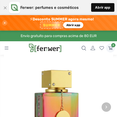
×
Ferwer: perfumes e cosméticos
Abrir app
⚡
Desconto SUMMER agora mesmo!
×
SUMMER
Abrir app
Envio gratuito para compras acima de 80 EUR
0
›