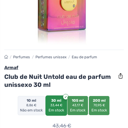
/
Perfumes
/
Perfumes unissex
/
Eau de parfum
Armaf
Club de Nuit Untold eau de parfum
unissexo 30 ml
10 ml
30 ml
105 ml
200 ml
8,86 €
33,44 €
43,17 €
70,95 €
Não em stock
Em stock
Em stock
Em stock
43,46
€