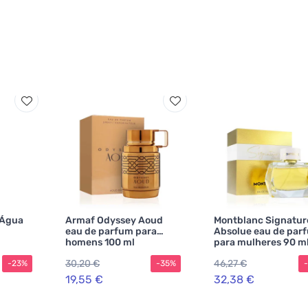
 Água
Armaf Odyssey Aoud
Montblanc Signatur
eau de parfum para
Absolue eau de par
homens 100 ml
para mulheres 90 m
30,20 €
46,27 €
-23%
-35%
19,55 €
32,38 €