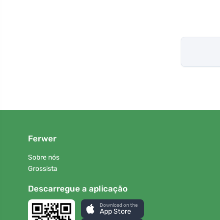
Ferwer
Sobre nós
Grossista
Descarregue a aplicação
Download on the
App Store