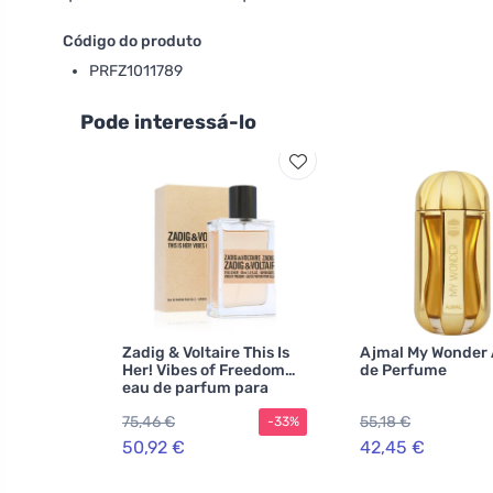
Código do produto
PRFZ1011789
Pode interessá-lo
Zadig & Voltaire This Is
Ajmal My Wonder
Her! Vibes of Freedom
de Perfume
eau de parfum para
mulheres 50 ml
75,46 €
55,18 €
-33%
50,92 €
42,45 €