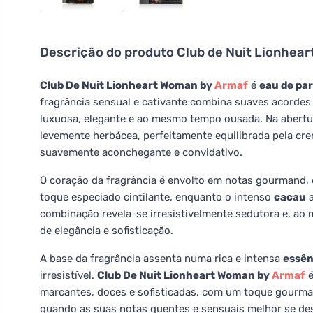
Descrição do produto
Club de Nuit Lionhea
Club De Nuit Lionheart Woman by
Armaf
é
eau de pa
fragrância sensual e cativante combina suaves acorde
luxuosa, elegante e ao mesmo tempo ousada. Na abertu
levemente herbácea, perfeitamente equilibrada pela c
suavemente aconchegante e convidativo.
O coração da fragrância é envolto em notas gourmand,
toque especiado cintilante, enquanto o intenso
cacau
a
combinação revela-se irresistivelmente sedutora e, ao
de elegância e sofisticação.
A base da fragrância assenta numa rica e intensa
essên
irresistível.
Club De Nuit Lionheart Woman by
Armaf
é
marcantes, doces e sofisticadas, com um toque gourman
quando as suas notas quentes e sensuais melhor se de