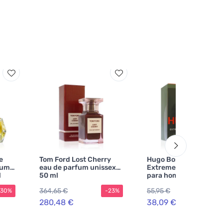
e
Tom Ford Lost Cherry
Hugo Boss Hugo Man
fum
eau de parfum unissex
Extreme eau de parfu
l
50 ml
para homens 75 ml
364,65 €
55,95 €
-30%
-23%
-3
280,48 €
38,09 €