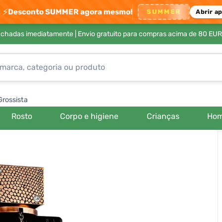
⚡
Desconto SUMMER agora mesmo!
SUMMER
Abrir a
achadas imediatamente |
Envio gratuito para compras acima de 80 EUR
Grossista
Rosto
Corpo e higiene
Crianças
Ho