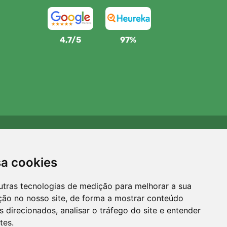
4,7/5
97%
Apoiamos a Trees.org
Para cada encomenda plantamos uma árvore! Leia mais
sa cookies
Sobre nós
.
utras tecnologias de medição para melhorar a sua
ção no nosso site, de forma a mostrar conteúdo
 direcionados, analisar o tráfego do site e entender
tes.