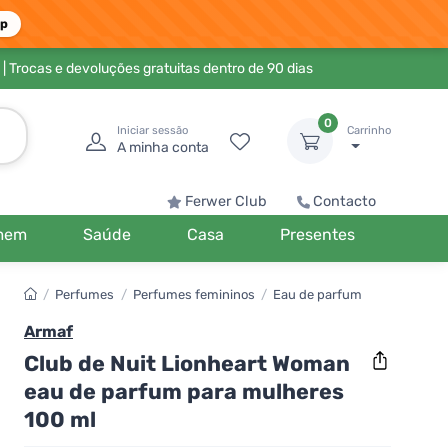
pp
| Trocas e devoluções gratuitas dentro de 90 dias
0
Iniciar sessão
Carrinho
A minha conta
Ferwer Club
Contacto
mem
Saúde
Casa
Presentes
/
Perfumes
/
Perfumes femininos
/
Eau de parfum
Armaf
Club de Nuit Lionheart Woman
eau de parfum para mulheres
100 ml