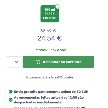
100 ml
24,54 €
Em stock
36,69
€
24,54
€
Em stock - envio hoje
Adicionar ao carrinho
A compra dá direito a
613
pontos.
Envio gratuito para compras acima de 80 EUR
As encomendas feitas antes das 12:00 são
despachadas imediatamente
Trocas e devoluções gratuitas dentro de 90