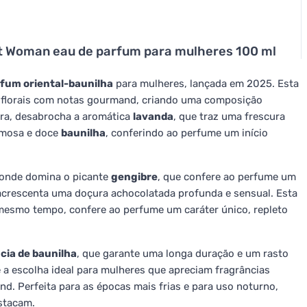
rt Woman eau de parfum para mulheres 100 ml
rfum oriental-baunilha
para mulheres, lançada em 2025. Esta
s florais com notas gourmand, criando uma composição
ra, desabrocha a aromática
lavanda
, que traz uma frescura
remosa e doce
baunilha
, conferindo ao perfume um início
 onde domina o picante
gengibre
, que confere ao perfume um
crescenta uma doçura achocolatada profunda e sensual. Esta
 mesmo tempo, confere ao perfume um caráter único, repleto
cia de baunilha
, que garante uma longa duração e um rasto
 a escolha ideal para mulheres que apreciam fragrâncias
d. Perfeita para as épocas mais frias e para uso noturno,
stacam.