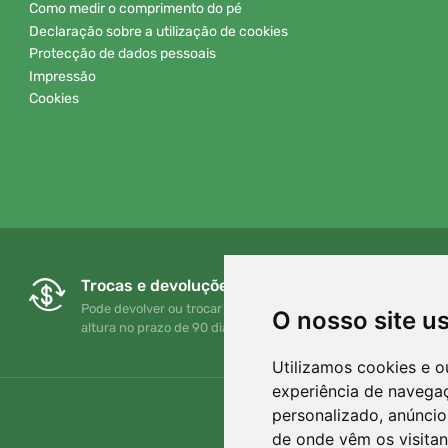
Como medir o comprimento do pé
Declaração sobre a utilização de cookies
Protecção de dados pessoais
Impressão
Cookies
Trocas e devoluções gratuitas
Pode devolver ou trocar a sua encomenda em qualquer
O nosso site u
altura no prazo de 90 dias
Utilizamos cookies e o
experiência de navega
personalizado, anúncios
de onde vêm os visitan