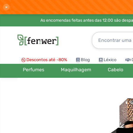
×
As encomendas feitas antes das 12:00 são desp
Descontos até -80%
Blog
Léxico
Perfumes
Maquilhagem
Cabelo