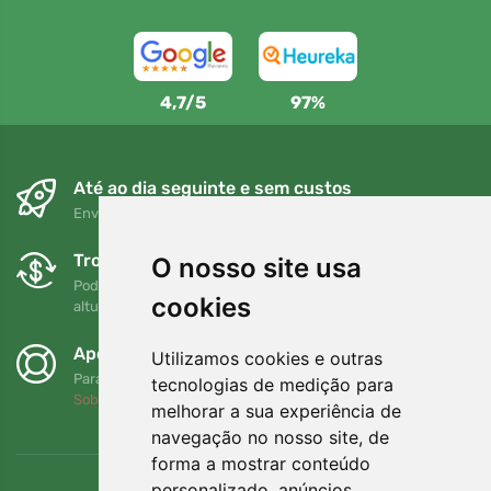
4,7/5
97%
Até ao dia seguinte e sem custos
Envio gratuito para encomendas superiores a 80 EUR
Trocas e devoluções gratuitas
O nosso site usa
Pode devolver ou trocar a sua encomenda em qualquer
cookies
altura no prazo de 90 dias
Apoiamos a Trees.org
Utilizamos cookies e outras
Para cada encomenda plantamos uma árvore! Leia mais
tecnologias de medição para
Sobre nós
.
melhorar a sua experiência de
navegação no nosso site, de
forma a mostrar conteúdo
personalizado, anúncios