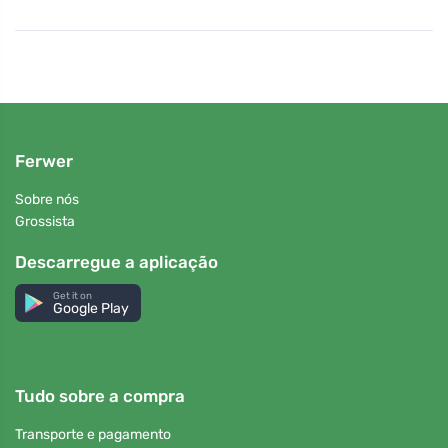
uma harmonia única entre o passado e o presente. A
Amunak se orgulha de proporcionar não apenas
funcionalidade, mas também valor estético, atraindo
até os clientes mais exigentes que procuram não
apenas confiabilidade, mas também estilo.
Ferwer
Sobre nós
Grossista
Descarregue a aplicação
Get it on
Google Play
Tudo sobre a compra
Transporte e pagamento