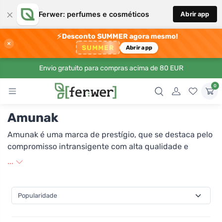
×
Ferwer: perfumes e cosméticos
Abrir app
⚡
Desconto SUMMER agora mesmo!
×
SUMMER
Abrir app
Envio gratuito para compras acima de 80 EUR
0
Amunak
Amunak é uma marca de prestígio, que se destaca pelo
compromisso intransigente com alta qualidade e
inovação em seu campo. Com ênfase nos detalhes e
...
processamento preciso, a Amunak oferece produtos
excepcionais que atendem aos mais altos padrões e
expectativas dos clientes. No desenvolvimento de seus
produtos, busca inspiração nos valores tradicionais,
que combina com tecnologias modernas, criando assim