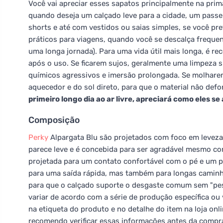
Você vai apreciar esses sapatos principalmente na prim
quando deseja um calçado leve para a cidade, um passei
shorts e até com vestidos ou saias simples, se você pre
práticos para viagens, quando você se descalça freque
uma longa jornada). Para uma vida útil mais longa, é re
após o uso. Se ficarem sujos, geralmente uma limpeza 
químicos agressivos e imersão prolongada. Se molharem
aquecedor e do sol direto, para que o material não de
primeiro longo dia ao ar livre, apreciará como eles s
Composição
Perky
Alpargata Blu são projetados com foco em leveza
parece leve e é concebida para ser agradável mesmo co
projetada para um contato confortável com o pé e um 
para uma saída rápida, mas também para longas caminhad
para que o calçado suporte o desgaste comum sem "pes
variar de acordo com a série de produção específica ou 
na etiqueta do produto e no detalhe do item na loja onli
recomendo verificar essas informações antes da compr