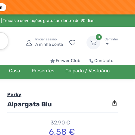
pp
| Trocas e devoluções gratuitas dentro de 90 dias
0
Iniciar sessão
Carrinho
A minha conta
Ferwer Club
Contacto
Casa
Presentes
Calçado / Vestuário
Perky
Alpargata Blu
32,90 €
6,58 €