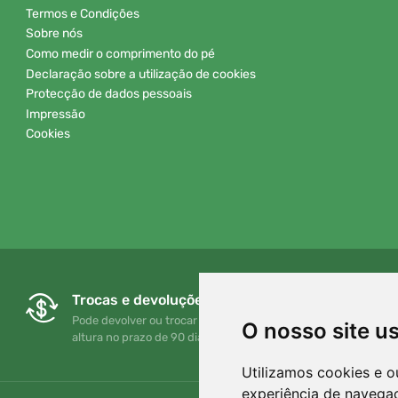
Termos e Condições
Sobre nós
Como medir o comprimento do pé
Declaração sobre a utilização de cookies
Protecção de dados pessoais
Impressão
Cookies
Trocas e devoluções gratuitas
Pode devolver ou trocar a sua encomenda em qualquer
O nosso site u
altura no prazo de 90 dias
Utilizamos cookies e o
experiência de navega