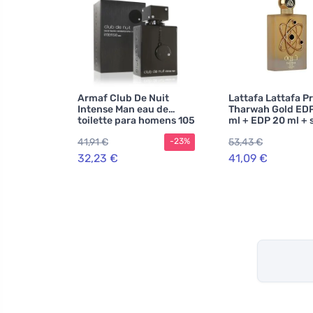
Armaf Club De Nuit
Lattafa Lattafa P
Intense Man eau de
Tharwah Gold EDP
toilette para homens 105
ml + EDP 20 ml + 
ml
corporal 200 ml 
41,91 €
53,43 €
-23%
32,23 €
41,09 €