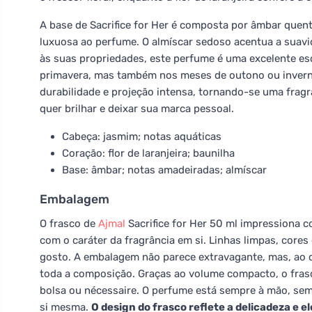
A base de Sacrifice for Her é composta por âmbar quent
luxuosa ao perfume. O almíscar sedoso acentua a suavi
às suas propriedades, este perfume é uma excelente es
primavera, mas também nos meses de outono ou inverno
durabilidade e projeção intensa, tornando-se uma frag
quer brilhar e deixar sua marca pessoal.
Cabeça: jasmim; notas aquáticas
Coração: flor de laranjeira; baunilha
Base: âmbar; notas amadeiradas; almíscar
Embalagem
O frasco de
Ajmal
Sacrifice for Her 50 ml impressiona 
com o caráter da fragrância em si. Linhas limpas, cores
gosto. A embalagem não parece extravagante, mas, ao c
toda a composição. Graças ao volume compacto, o frasco
bolsa ou nécessaire. O perfume está sempre à mão, s
si mesma.
O design do frasco reflete a delicadeza e e