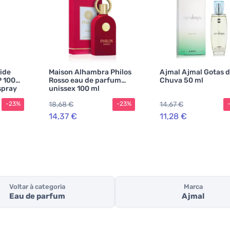
ride
Maison Alhambra Philos
Ajmal Ajmal Gotas 
 100
Rosso eau de parfum
Chuva 50 ml
spray
unissex 100 ml
UNISEX
18,68 €
14,67 €
-23%
-23%
14,37 €
11,28 €
Voltar à categoria
Marca
Eau de parfum
Ajmal