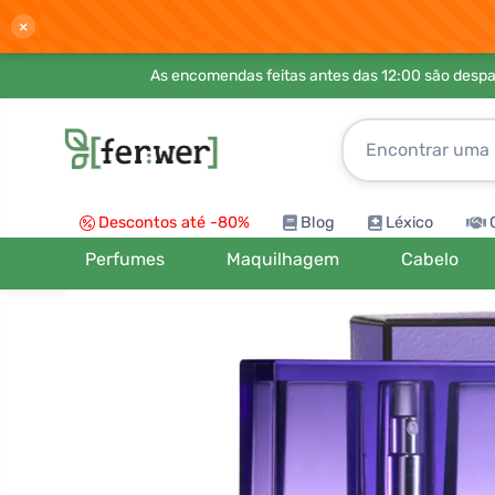
×
As encomendas feitas antes das 12:00 são desp
Descontos até -80%
Blog
Léxico
Perfumes
Maquilhagem
Cabelo