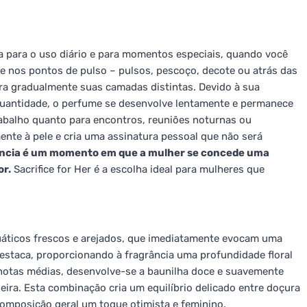
a para o uso diário e para momentos especiais, quando você
ue nos pontos de pulso – pulsos, pescoço, decote ou atrás das
era gradualmente suas camadas distintas. Devido à sua
 quantidade, o perfume se desenvolve lentamente e permanece
abalho quanto para encontros, reuniões noturnas ou
nte à pele e cria uma assinatura pessoal que não será
ância é um momento em que a mulher se concede uma
or.
Sacrifice for Her é a escolha ideal para mulheres que
uáticos frescos e arejados, que imediatamente evocam uma
estaca, proporcionando à fragrância uma profundidade floral
 notas médias, desenvolve-se a baunilha doce e suavemente
eira. Esta combinação cria um equilíbrio delicado entre doçura
à composição geral um toque otimista e feminino.