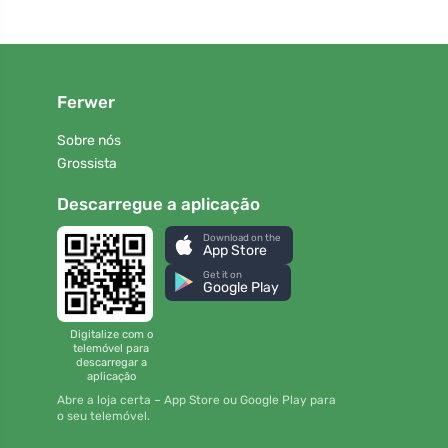
Ferwer
Sobre nós
Grossista
Descarregue a aplicação
Download on the
App Store
Get it on
Google Play
Digitalize com o
telemóvel para
descarregar a
aplicação
Abre a loja certa – App Store ou Google Play para
o seu telemóvel.