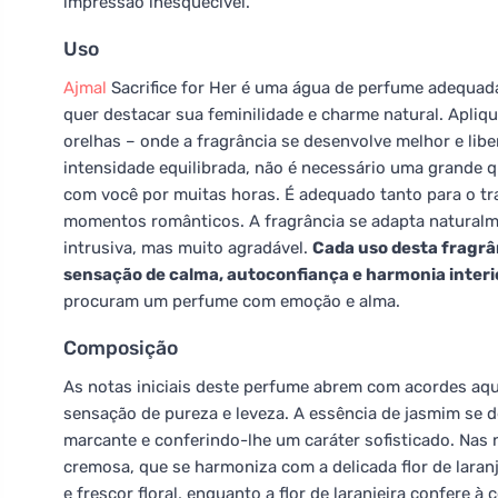
impressão inesquecível.
Uso
Ajmal
Sacrifice for Her é uma água de perfume adequad
quer destacar sua feminilidade e charme natural. Apliq
orelhas – onde a fragrância se desenvolve melhor e lib
intensidade equilibrada, não é necessário uma grande
com você por muitas horas. É adequado tanto para o tr
momentos românticos. A fragrância se adapta naturalme
intrusiva, mas muito agradável.
Cada uso desta fragr
sensação de calma, autoconfiança e harmonia interi
procuram um perfume com emoção e alma.
Composição
As notas iniciais deste perfume abrem com acordes aq
sensação de pureza e leveza. A essência de jasmim se d
marcante e conferindo-lhe um caráter sofisticado. Nas
cremosa, que se harmoniza com a delicada flor de laranj
e frescor floral, enquanto a flor de laranjeira confere 