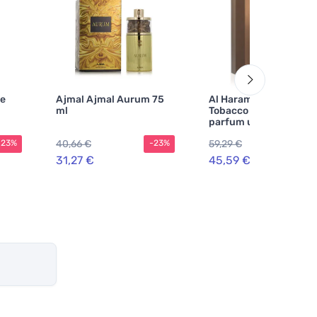
de
Ajmal Ajmal Aurum 75
Al Haramain Amber O
ml
Tobacco Edition eau d
parfum unissex 60 ml
40,66 €
59,29 €
-23%
-23%
-2
31,27 €
45,59 €