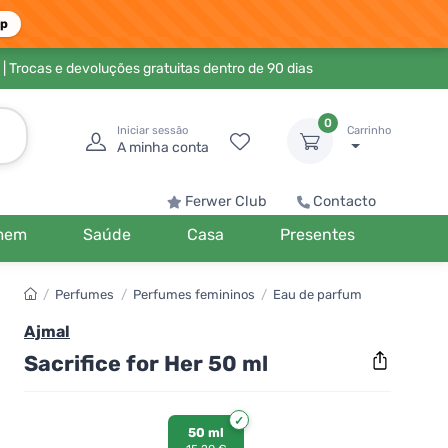
pp
| Trocas e devoluções gratuitas dentro de 90 dias
0
Iniciar sessão
Carrinho
A minha conta
Ferwer Club
Contacto
mem
Saúde
Casa
Presentes
/
Perfumes
/
Perfumes femininos
/
Eau de parfum
Ajmal
Sacrifice for Her 50 ml
50 ml