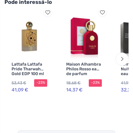
Pode interessá-lo
Lattafa Lattafa
Maison Alhambra
Armaf
Pride Tharwah
Philos Rosso eau
Nuit 
Gold EDP 100 ml
de parfum
eau de
+ EDP 20 ml +
unissex 100 ml
para 
53,43 €
18,68 €
41,91 
-23%
-23%
spray corporal
ml
200 ml UNISEX
41,09 €
14,37 €
32,2