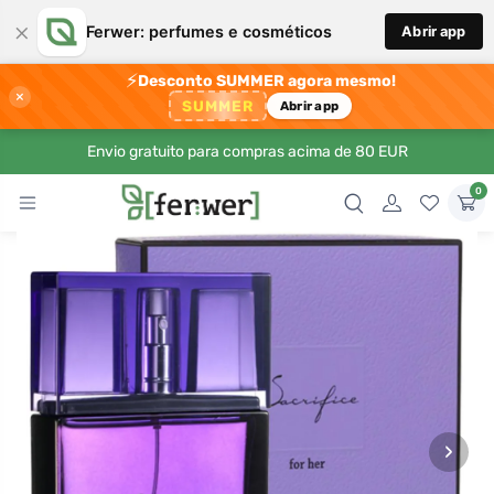
×
Ferwer: perfumes e cosméticos
Abrir app
⚡
Desconto SUMMER agora mesmo!
×
SUMMER
Abrir app
Envio gratuito para compras acima de 80 EUR
0
›