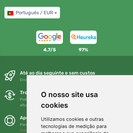
Português / EUR
4,7/5
97%
Até ao dia seguinte e sem custos
Envio gratuito para encomendas superiores a 80 EUR
Trocas e devoluções gratuitas
O nosso site usa
Pode devolver ou trocar a sua encomenda em qualquer
cookies
altura no prazo de 90 dias
Apoiamos a Trees.org
Utilizamos cookies e outras
Para cada encomenda plantamos uma árvore! Leia mais
tecnologias de medição para
Sobre nós
.