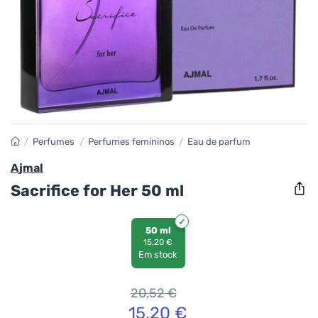
/
Perfumes
/
Perfumes femininos
/
Eau de parfum
Ajmal
Sacrifice for Her 50 ml
50 ml
15,20 €
Em stock
20,52
€
15,20
€