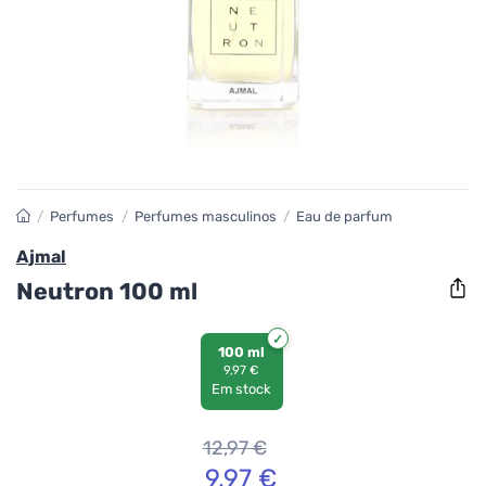
/
Perfumes
/
Perfumes masculinos
/
Eau de parfum
Ajmal
Neutron 100 ml
100 ml
9,97 €
Em stock
12,97
€
9,97
€