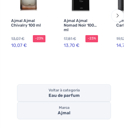
Ajmal Ajmal
Ajmal Ajmal
Ajmal
Chivalry 100 ml
Nomad Noir 100
Carbo
ml
13,07 €
17,81 €
19,12 
-23%
-23%
10,07 €
13,70 €
14,71
Voltar à categoria
Eau de parfum
Marca
Ajmal