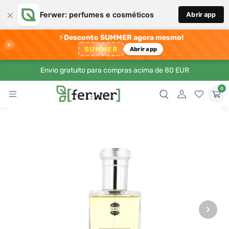
×
Ferwer: perfumes e cosméticos
Abrir app
⚡
Desconto SUMMER agora mesmo!
×
SUMMER
Abrir app
Envio gratuito para compras acima de 80 EUR
0
›