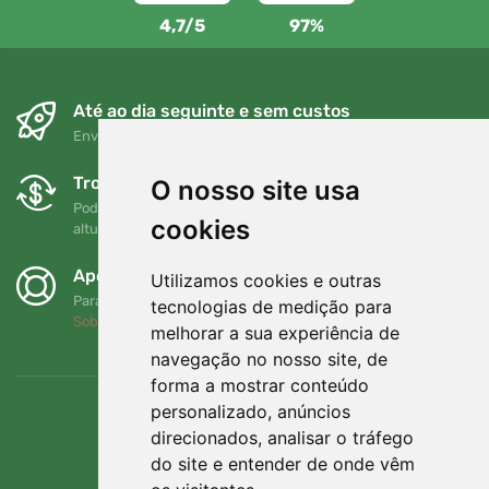
4,7/5
97%
Até ao dia seguinte e sem custos
Envio gratuito para encomendas superiores a 80 EUR
Trocas e devoluções gratuitas
O nosso site usa
Pode devolver ou trocar a sua encomenda em qualquer
cookies
altura no prazo de 90 dias
Apoiamos a Trees.org
Utilizamos cookies e outras
Para cada encomenda plantamos uma árvore! Leia mais
tecnologias de medição para
Sobre nós
.
melhorar a sua experiência de
navegação no nosso site, de
forma a mostrar conteúdo
personalizado, anúncios
direcionados, analisar o tráfego
do site e entender de onde vêm