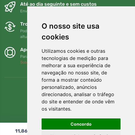
Até ao dia seguinte e sem custos
Envio gratuito para encomendas superiores a 80 EUR
Trocas e devoluções gratuitas
O nosso site usa
Pode devolver ou trocar a sua encomenda em qualquer
cookies
altura no prazo de 90 dias
Apoiamos a Trees.org
Utilizamos cookies e outras
Para cada encomenda plantamos uma árvore! Leia mais
tecnologias de medição para
Sobre nós
.
melhorar a sua experiência de
navegação no nosso site, de
forma a mostrar conteúdo
personalizado, anúncios
direcionados, analisar o tráfego
do site e entender de onde vêm
os visitantes.
Concordo
11,86
€
Adicionar ao carrinho