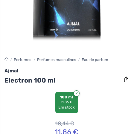
/
Perfumes
/
Perfumes masculinos
/
Eau de parfum
Ajmal
Electron 100 ml
100 ml
11,86 €
Em stock
18,44
€
11,86
€