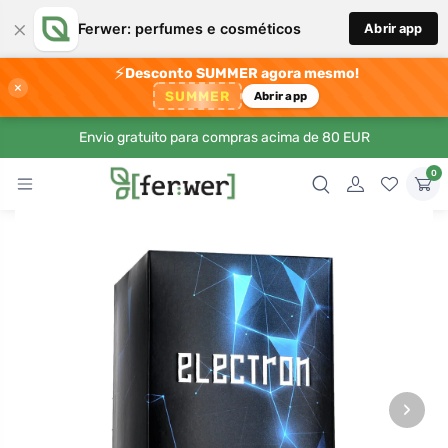
×
Ferwer: perfumes e cosméticos
Abrir app
⚡
Desconto SUMMER agora mesmo!
×
SUMMER
Abrir app
Envio gratuito para compras acima de 80 EUR
0
›