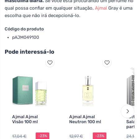
masculina diária.
Se você está procurando um perfume no
qual possa confiar em qualquer situação,
Ajmal
Gray é uma
escolha que não irá decepcioná-lo.
Código do produto
pAJM049100
Pode interessá-lo
Ajmal Ajmal
Ajmal Ajmal
Latta
Visão 100 ml
Neutron 100 ml
Salam
parfu
100 m
17,04 €
12,97 €
24,15 
-23%
-23%