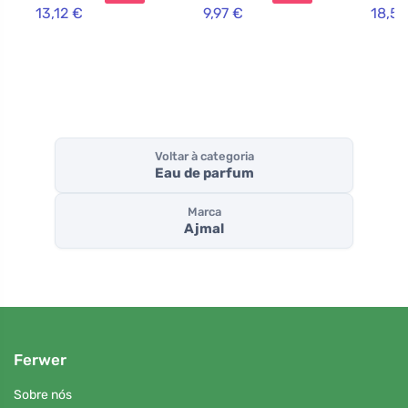
13,12 €
9,97 €
18,59
Voltar à categoria
Eau de parfum
Marca
Ajmal
Ferwer
Sobre nós