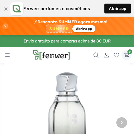
×
Ferwer: perfumes e cosméticos
Abrir app
⚡
Desconto SUMMER agora mesmo!
×
SUMMER
Abrir app
Envio gratuito para compras acima de 80 EUR
0
›