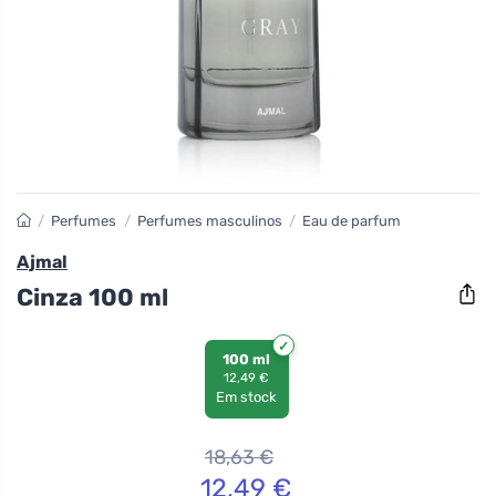
/
Perfumes
/
Perfumes masculinos
/
Eau de parfum
Ajmal
Cinza 100 ml
100 ml
12,49 €
Em stock
18,63
€
12,49
€