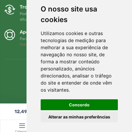
Trocas e devoluções gratuitas
O nosso site usa
Pode devolver ou trocar a sua encomenda em qualquer
cookies
altura no prazo de 90 dias
Apoiamos a Trees.org
Utilizamos cookies e outras
Para cada encomenda plantamos uma árvore! Leia mais
tecnologias de medição para
Sobre nós
.
melhorar a sua experiência de
navegação no nosso site, de
forma a mostrar conteúdo
personalizado, anúncios
direcionados, analisar o tráfego
do site e entender de onde vêm
os visitantes.
Concordo
12,49
€
Adicionar ao carrinho
Alterar as minhas preferências
© Topshelf s.r.o. Todos os direitos reservados.
Categoria
Pesquisar
Carrinho