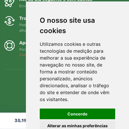
Envio gratuito para encomendas superiores a 80 EUR
Trocas e devoluções gratuitas
O nosso site usa
Pode devolver ou trocar a sua encomenda em qualquer
cookies
altura no prazo de 90 dias
Apoiamos a Trees.org
Utilizamos cookies e outras
Para cada encomenda plantamos uma árvore! Leia mais
tecnologias de medição para
Sobre nós
.
melhorar a sua experiência de
navegação no nosso site, de
forma a mostrar conteúdo
personalizado, anúncios
direcionados, analisar o tráfego
do site e entender de onde vêm
os visitantes.
Concordo
35,19
€
Adicionar ao carrinho
Alterar as minhas preferências