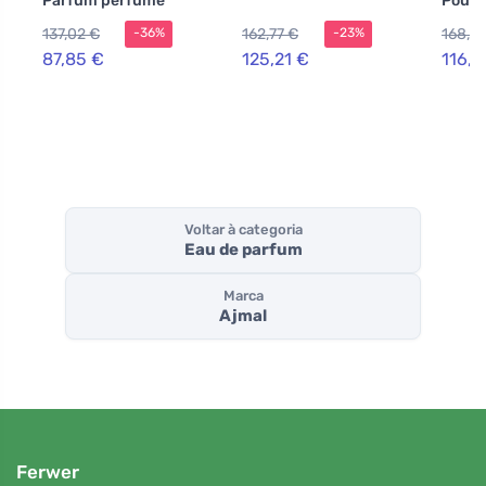
Parfum perfume
Pour 
para mulheres 50
Parfu
137,02 €
162,77 €
168,6
-36%
-23%
ml
parfu
homen
87,85 €
125,21 €
116,8
Voltar à categoria
Eau de parfum
Marca
Ajmal
Ferwer