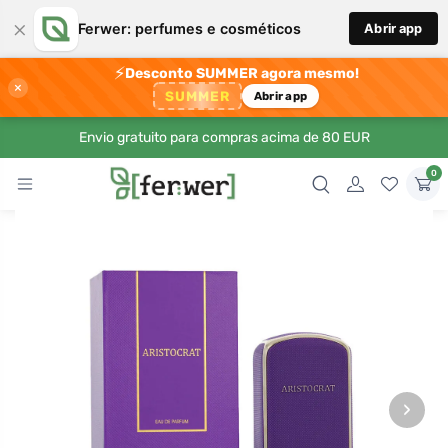
×
Ferwer: perfumes e cosméticos
Abrir app
⚡
Desconto SUMMER agora mesmo!
×
SUMMER
Abrir app
Envio gratuito para compras acima de 80 EUR
0
›