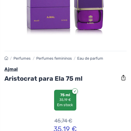
/
Perfumes
/
Perfumes femininos
/
Eau de parfum
Ajmal
Aristocrat para Ela 75 ml
75 ml
35,19 €
Em stock
45,74
€
35,19
€