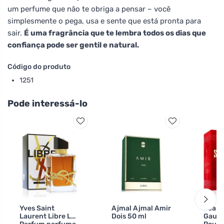
um perfume que não te obriga a pensar – você
simplesmente o pega, usa e sente que está pronta para
sair.
É uma fragrância que te lembra todos os dias que
confiança pode ser gentil e natural.
Código do produto
1251
Pode interessá-lo
Yves Saint
Ajmal Ajmal Amir
Jean 
Laurent Libre Le
Dois 50 ml
Gault