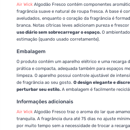
Air Wick
Algodão Fresco contém componentes aromático
fragrância suave e natural de roupa fresca. A base é c
aveludados, enquanto o coração da fragrância é formado
branca. Notas cítricas leves adicionam pureza e fresco
uso diário sem sobrecarregar o espaço.
O ambientador
estimação (quando usado corretamente).
Embalagem
O produto contém um aparelho elétrico e uma recarga de
prática e compacta, adequada também para espaços m
limpeza. O aparelho possui controle ajustável de inten
de fragrância ao seu gosto.
O design elegante e discr
perturbar seu estilo.
A embalagem é facilmente reciclá
Informações adicionais
Air Wick
Algodão Fresco traz o aroma do lar que amamos
tranquila. A fragrância dura até 75 dias no ajuste mín
por muito tempo sem a necessidade de trocar a recarg