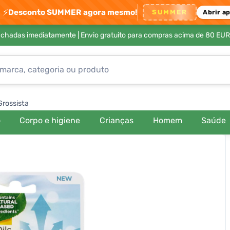
⚡
Desconto SUMMER agora mesmo!
SUMMER
Abrir a
achadas imediatamente |
Envio gratuito para compras acima de 80 EUR
Grossista
o
Corpo e higiene
Crianças
Homem
Saúde