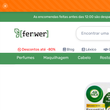
×
As encomendas feitas antes das 12:00 são desp
Descontos até -80%
Blog
Léxico
Perfumes
Maquilhagem
Cabelo
Rost