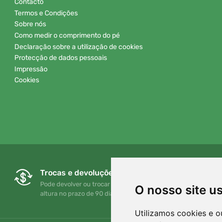
Contacto
Termos e Condições
Sobre nós
Como medir o comprimento do pé
Declaração sobre a utilização de cookies
Protecção de dados pessoais
Impressão
Cookies
Trocas e devoluções gratuitas
Pode devolver ou trocar a sua encomenda em qualquer
O nosso site u
altura no prazo de 90 dias
Utilizamos cookies e o