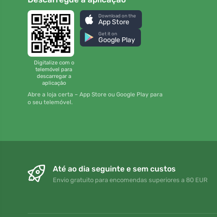
Download on the
App Store
Get it on
Google Play
Digitalize com o
telemóvel para
descarregar a
aplicação
Abre a loja certa – App Store ou Google Play para
o seu telemóvel.
Até ao dia seguinte e sem custos
Envio gratuito para encomendas superiores a 80 EUR