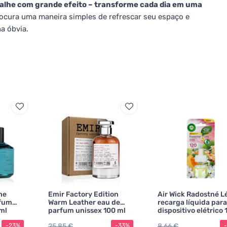
alhe com grande efeito – transforme cada dia em uma
ocura uma maneira simples de refrescar seu espaço e
a óbvia.
he
Emir Factory Edition
Air Wick Radostné L
rfum
Warm Leather eau de
recarga líquida para
ml
parfum unissex 100 ml
dispositivo elétrico 
25,85 €
8,66 €
-23%
-33%