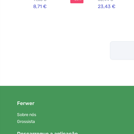
8,71 €
23,43 €
Ferwer
Sobre nós
Grossista
Descarregue a aplicação