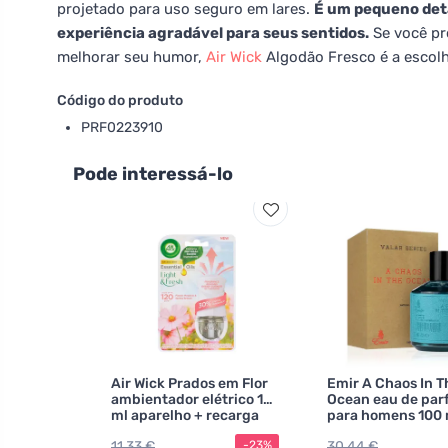
projetado para uso seguro em lares.
É um pequeno det
experiência agradável para seus sentidos.
Se você pr
melhorar seu humor,
Air Wick
Algodão Fresco é a escolh
Código do produto
PRF0223910
Pode interessá-lo
Air Wick Prados em Flor
Emir A Chaos In T
ambientador elétrico 19
Ocean eau de pa
ml aparelho + recarga
para homens 100 
11,33 €
30,44 €
-23%