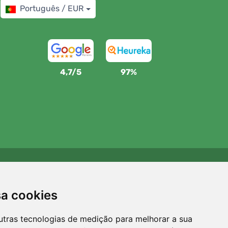
Português / EUR
4,7/5
97%
Apoiamos a Trees.org
Para cada encomenda plantamos uma árvore! Leia mais
sa cookies
Sobre nós
.
utras tecnologias de medição para melhorar a sua