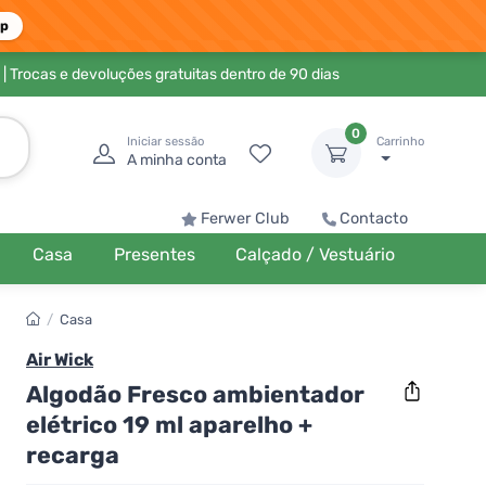
pp
| Trocas e devoluções gratuitas dentro de 90 dias
0
Iniciar sessão
Carrinho
A minha conta
Ferwer Club
Contacto
Casa
Presentes
Calçado / Vestuário
/
Casa
Air Wick
Algodão Fresco ambientador
elétrico 19 ml aparelho +
recarga