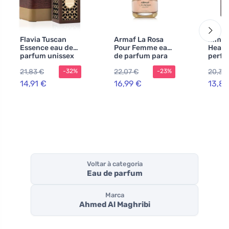
Flavia Tuscan
Armaf La Rosa
Zimay
Essence eau de
Pour Femme eau
Heart
parfum unissex
de parfum para
perfu
90 ml
mulheres
home
21,83 €
22,07 €
20,33
-32%
-23%
14,91 €
16,99 €
13,84
Voltar à categoria
Eau de parfum
Marca
Ahmed Al Maghribi