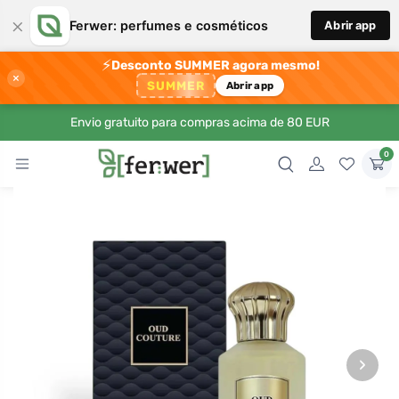
×
Ferwer: perfumes e cosméticos
Abrir app
⚡
Desconto SUMMER agora mesmo!
×
SUMMER
Abrir app
Envio gratuito para compras acima de 80 EUR
0
›