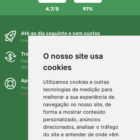
4,7/5
97%
Até ao dia seguinte e sem custos
Envio gratuito para encomendas superiores a 80 EUR
Trocas e devoluções gratuitas
O nosso site usa
Pode devolver ou trocar a sua encomenda em qualquer
cookies
altura no prazo de 90 dias
Apoiamos a Trees.org
Utilizamos cookies e outras
Para cada encomenda plantamos uma árvore! Leia mais
tecnologias de medição para
Sobre nós
.
melhorar a sua experiência de
navegação no nosso site, de
forma a mostrar conteúdo
personalizado, anúncios
direcionados, analisar o tráfego
do site e entender de onde vêm