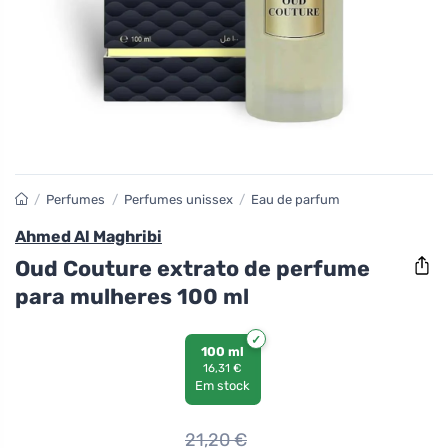
/
Perfumes
/
Perfumes unissex
/
Eau de parfum
Ahmed Al Maghribi
Oud Couture extrato de perfume
para mulheres 100 ml
100 ml
16,31 €
Em stock
21,20
€