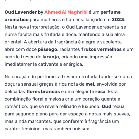
Oud Lavender by
Ahmed Al Maghribi
é um
perfume
aromático
para mulheres e homens, lançado em
2023
.
Nesta nova interpretação, o Oud Lavender apresenta-se
numa faceta mais frutada e doce, mantendo a sua alma
oriental. A abertura da fragrância é alegre e suculenta –
abre com doce
pêssego
, radiantes
frutos vermelhos
e um
acorde fresco de
laranja
, criando uma impressão
imediatamente cativante e enérgica.
No coração do perfume, a frescura frutada funde-se numa
doçura sensual graças à rica nota de
mel
, envolvida por
delicadas
flores brancas
e uma elegante
rosa
. Esta
combinação floral e melosa cria um coração quente e
romântico, que se revela refinado e luxuoso.
Oud
recua
para segundo plano para dar espaço a notas mais suaves,
mas ainda marcantes, que conferem à fragrância um
caráter feminino, mas também unissex.