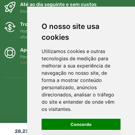
Até ao dia seguinte e sem custos
Envio gratuito para encomendas superiores a 80 EUR
Trocas e devoluções gratuitas
O nosso site usa
Pode devolver ou trocar a sua encomenda em qualquer
cookies
altura no prazo de 90 dias
Apoiamos a Trees.org
Utilizamos cookies e outras
Para cada encomenda plantamos uma árvore! Leia mais
tecnologias de medição para
Sobre nós
.
melhorar a sua experiência de
navegação no nosso site, de
forma a mostrar conteúdo
personalizado, anúncios
direcionados, analisar o tráfego
do site e entender de onde vêm
os visitantes.
Concordo
28,27
€
Adicionar ao carrinho