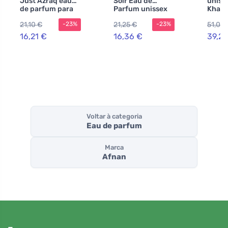
Just Azraq eau
Soir Eau de
uniss
de parfum para
Parfum unissex
Khamr
homens 100 ml
80 ml
21,10 €
21,25 €
51,01 
-23%
-23%
16,21 €
16,36 €
39,25
Voltar à categoria
Eau de parfum
Marca
Afnan