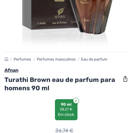
/
Perfumes
/
Perfumes masculinos
/
Eau de parfum
Afnan
Turathi Brown eau de parfum para
homens 90 ml
90 ml
28,27 €
Em stock
36,74
€