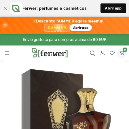
×
Ferwer: perfumes e cosméticos
Abrir app
⚡
Desconto SUMMER agora mesmo!
×
SUMMER
Abrir app
Envio gratuito para compras acima de 80 EUR
0