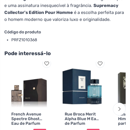
e uma assinatura inesquecível à fragrância.
Supremacy
Collector's Edition Pour Homme
é a escolha perfeita para
o homem moderno que valoriza luxo e originalidade.
Código do produto
PRFZ1010368
Pode interessá-lo
French Avenue
Rue Broca Merit
Rasas
Spectre Ghost
Alpha Blue M Eau
Him e
Eau de Parfum
de Parfum
parfu
para homens
para 