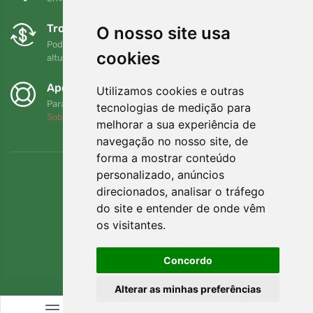
Trocas e devoluções gratuitas
O nosso site usa
Pode devolver ou trocar a sua encomenda em qualquer
cookies
altura no prazo de 90 dias
Apoiamos a Trees.org
Utilizamos cookies e outras
Para cada encomenda plantamos uma árvore! Leia mais
tecnologias de medição para
Sobre nós
.
melhorar a sua experiência de
navegação no nosso site, de
forma a mostrar conteúdo
personalizado, anúncios
direcionados, analisar o tráfego
do site e entender de onde vêm
os visitantes.
Concordo
Alterar as minhas preferências