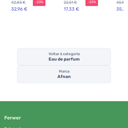
42,83 €
22,51 €
45,93
-23%
-23%
32,96 €
17,33 €
35,3
Voltar à categoria
Eau de parfum
Marca
Afnan
Ferwer