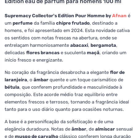
Edition eau de parfum para homens 100 ml
Supremacy Collector's Edition Pour Homme by
Afnan
é
um
perfume
da família
chipre frutado
, destinado a
homens, e foi apresentado em 2024. Esta novidade cativa
os sentidos com notas frescas na abertura, onde se
entrelaçam harmoniosamente
abacaxi
,
bergamota
,
delicadas
flores brancas
e suculenta
maçã
, criando um
início fresco e energizante.
No coração da fragrância desabrocha a elegante
flor de
laranjeira
, o
âmbar
quente e um toque carismático de
bétula
, que conferem profundidade e masculinidade à
composição. Este acorde médio traz equilíbrio entre
elementos frescos e terrosos, tornando a fragrância ideal
tanto para o uso diário quanto para ocasiões noturnas.
A base é a personificação da sofisticação e de uma
elegância duradoura. Notas de
âmbar
, de
almíscar
sensual
e de
musgo de carvalho
clássico conferem longa duração