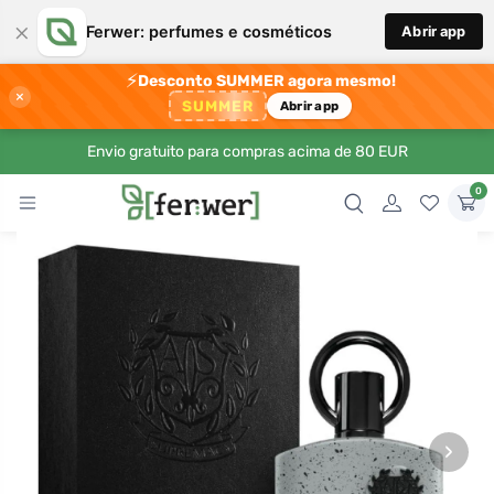
×
Ferwer: perfumes e cosméticos
Abrir app
⚡
Desconto SUMMER agora mesmo!
×
SUMMER
Abrir app
Envio gratuito para compras acima de 80 EUR
0
›