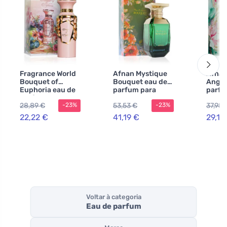
Fragrance World
Afnan Mystique
Afnan
Bouquet of
Bouquet eau de
Angel
Euphoria eau de
parfum para
parfu
parfum para
mulheres 80 ml
mulhe
28,89 €
53,53 €
37,95 
-23%
-23%
mulheres 100 ml
22,22 €
41,19 €
29,19
Voltar à categoria
Eau de parfum