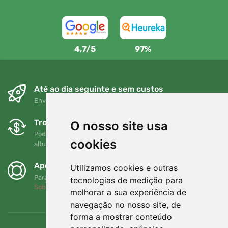
4,7/5
97%
Até ao dia seguinte e sem custos
Envio gratuito para encomendas superiores a 80 EUR
Trocas e devoluções gratuitas
O nosso site usa
Pode devolver ou trocar a sua encomenda em qualquer
cookies
altura no prazo de 90 dias
Apoiamos a Trees.org
Utilizamos cookies e outras
Para cada encomenda plantamos uma árvore! Leia mais
tecnologias de medição para
Sobre nós
.
melhorar a sua experiência de
navegação no nosso site, de
forma a mostrar conteúdo