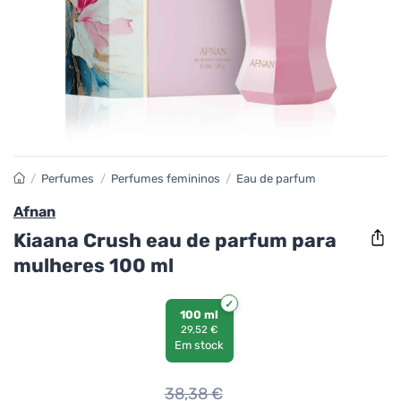
/
Perfumes
/
Perfumes femininos
/
Eau de parfum
Afnan
Kiaana Crush eau de parfum para
mulheres 100 ml
100 ml
29,52 €
Em stock
38,38
€