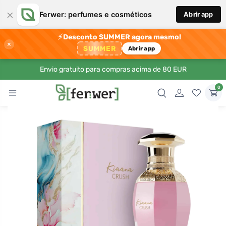
×
Ferwer: perfumes e cosméticos
Abrir app
⚡
Desconto SUMMER agora mesmo!
×
SUMMER
Abrir app
Envio gratuito para compras acima de 80 EUR
0