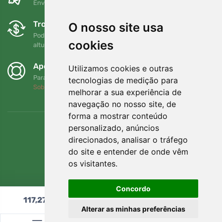
Envio gratuito para encomendas superiores a 80 EUR
Trocas e devoluções gratuitas
O nosso site usa
Pode devolver ou trocar a sua encomenda em qualquer
cookies
altura no prazo de 90 dias
Apoiamos a Trees.org
Utilizamos cookies e outras
Para cada encomenda plantamos uma árvore! Leia mais
tecnologias de medição para
Sobre nós
.
melhorar a sua experiência de
navegação no nosso site, de
forma a mostrar conteúdo
personalizado, anúncios
direcionados, analisar o tráfego
do site e entender de onde vêm
os visitantes.
Concordo
117,27
€
Adicionar ao carrinho
Alterar as minhas preferências