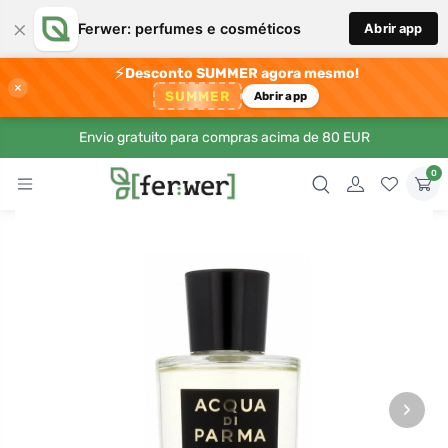
×
Ferwer: perfumes e cosméticos
Abrir app
⚡
Desconto SUMMER agora mesmo!
×
SUMMER
Abrir app
Envio gratuito para compras acima de 80 EUR
0
›