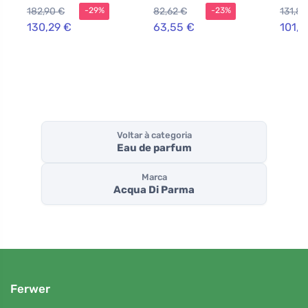
180 ml
50 ml
eau de
182,90 €
82,62 €
131,89
-29%
-23%
150 m
130,29 €
63,55 €
101,4
Voltar à categoria
Eau de parfum
Marca
Acqua Di Parma
Ferwer