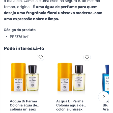
o dia a dia, Camelia é uma escolha segura e, ao mesmo
tempo, original.
É uma água de perfume para quem
deseja uma fragrância floral unissexo moderna, com
uma expressão nobre e limpa.
Código do produto
PRFZ761641
Pode interessá-lo
Acqua Di Parma
Acqua Di Parma
Acqua
Colonia água de
Colonia água de
Blu M
colônia unissex
colônia unissex
Aranci