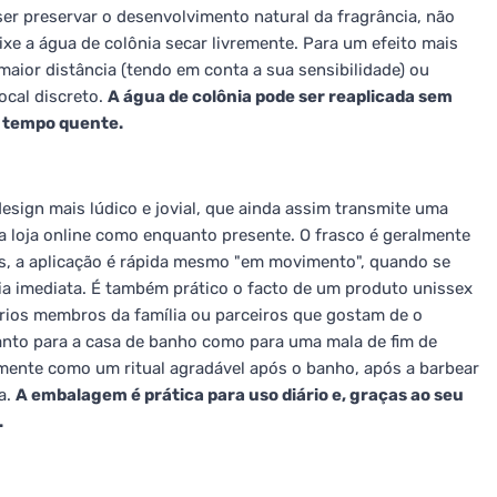
ser preservar o desenvolvimento natural da fragrância, não
ixe a água de colônia secar livremente. Para um efeito mais
aior distância (tendo em conta a sua sensibilidade) ou
ocal discreto.
A água de colônia pode ser reaplicada sem
m tempo quente.
esign mais lúdico e jovial, que ainda assim transmite uma
 loja online como enquanto presente. O frasco é geralmente
es, a aplicação é rápida mesmo "em movimento", quando se
a imediata. É também prático o facto de um produto unissex
ários membros da família ou parceiros que gostam de o
nto para a casa de banho como para uma mala de fim de
mente como um ritual agradável após o banho, após a barbear
a.
A embalagem é prática para uso diário e, graças ao seu
.