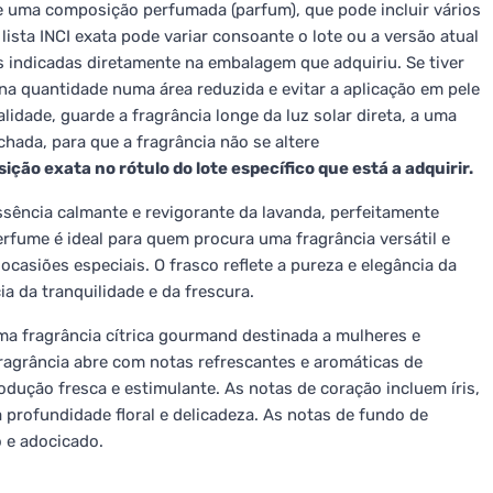
e uma composição perfumada (parfum), que pode incluir vários
 lista INCI exata pode variar consoante o lote ou a versão atual
s indicadas diretamente na embalagem que adquiriu. Se tiver
na quantidade numa área reduzida e evitar a aplicação em pele
lidade, guarde a fragrância longe da luz solar direta, a uma
hada, para que a fragrância não se altere
sição exata no rótulo do lote específico que está a adquirir.
ssência calmante e revigorante da lavanda, perfeitamente
rfume é ideal para quem procura uma fragrância versátil e
casiões especiais. O frasco reflete a pureza e elegância da
 da tranquilidade e da frescura.
a fragrância cítrica gourmand destinada a mulheres e
ragrância abre com notas refrescantes e aromáticas de
odução fresca e estimulante. As notas de coração incluem íris,
 profundidade floral e delicadeza. As notas de fundo de
o e adocicado.