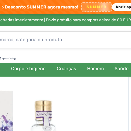
⚡
Desconto SUMMER agora mesmo!
SUMMER
Abrir a
achadas imediatamente |
Envio gratuito para compras acima de 80 EUR
Grossista
o
Corpo e higiene
Crianças
Homem
Saúde