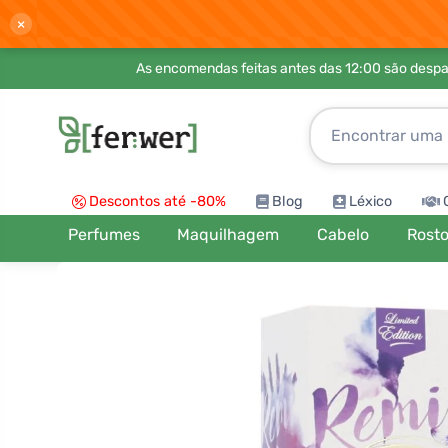
×
As encomendas feitas antes das 12:00 são desp
Descontos até -80%
Blog
Léxico
Perfumes
Maquilhagem
Cabelo
Rost