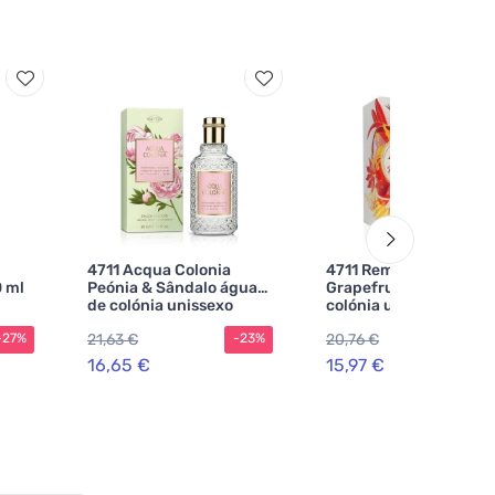
4711 Acqua Colonia
4711 Remix Cologne
0 ml
Peónia & Sândalo água
Grapefruit água de
de colónia unissexo
colónia unissexo
21,63 €
20,76 €
-27%
-23%
-2
16,65 €
15,97 €