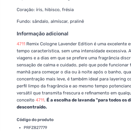
Coração: íris, hibisco, frésia
Fundo: sândalo, almíscar, pralinê
Informação adicional
4711
Remix Cologne Lavender Edition é uma excelente e
tempo característica, sem uma intensidade excessiva. A
viagens e a dias em que se prefere uma fragrância disc
sensação de calma e cuidado, pelo que pode funcionar
manhã para começar o dia ou à noite após o banho, qua
concentração mais leve, é também ideal para layering
perfil limpo da fragrância e ao mesmo tempo potencian
versátil que transmita frescura e refinamento em qualq
conceito
4711
.
É a escolha de lavanda "para todos os 
descontraído.
Código do produto
PRFZ827779