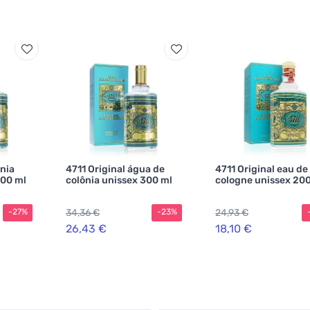
nia
4711 Original água de
4711 Original eau de
800 ml
colônia unissex 300 ml
cologne unissex 20
34,36 €
24,93 €
-27%
-23%
26,43 €
18,10 €