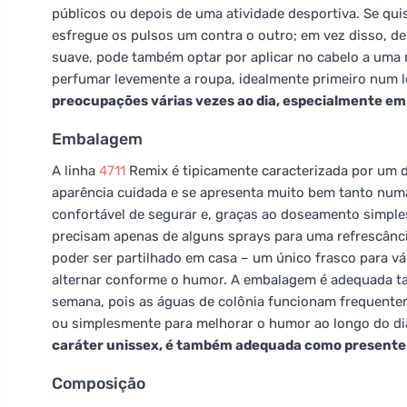
públicos ou depois de uma atividade desportiva. Se qui
esfregue os pulsos um contra o outro; em vez disso, de
suave, pode também optar por aplicar no cabelo a uma m
perfumar levemente a roupa, idealmente primeiro num l
preocupações várias vezes ao dia, especialmente e
Embalagem
A linha
4711
Remix é tipicamente caracterizada por um d
aparência cuidada e se apresenta muito bem tanto numa
confortável de segurar e, graças ao doseamento simpl
precisam apenas de alguns sprays para uma refrescânci
poder ser partilhado em casa – um único frasco para v
alternar conforme o humor. A embalagem é adequada ta
semana, pois as águas de colônia funcionam frequente
ou simplesmente para melhorar o humor ao longo do di
caráter unissex, é também adequada como presente
Composição