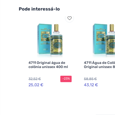
Pode interessá-lo
4711 Original água de
4711 Água de Colô
colônia unissex 400 ml
Original unissex 
32,52 €
58,85 €
-23%
25,02 €
43,12 €