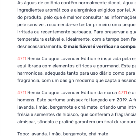
As águas de colônia contêm normalmente álcool, água 
ingredientes aromáticos e alergénios exigidos por lei. A
do produto, pelo que é melhor consultar as informaçõe
pele sensível, recomenda-se testar primeiro uma peque
irritada ou recentemente barbeada. Para preservar a qua
temperatura estável e, idealmente, com a tampa bem fec
desnecessariamente.
O mais fiável é verificar a compo
4711
Remix Cologne Lavender Edition é inspirada pela e
equilibrada com elementos cítricos e gourmand. Este pe
harmoniosa, adequada tanto para uso diário como para o
fragrância, com um design moderno que capta a essência
4711
Remix Cologne Lavender Edition da marca
4711
é um
homens. Este perfume unissex foi lançado em 2019. A f
lavanda, limão, bergamota e chá mate, criando uma intr
frésia e sementes de hibisco, que conferem à fragrância
almíscar, sândalo e pralinê garantem um final duradour
Topo: lavanda, limão, bergamota, chá mate