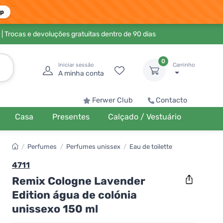
pp
| Trocas e devoluções gratuitas dentro de 90 dias
0
Iniciar sessão
Carrinho
A minha conta
Ferwer Club
Contacto
Casa
Presentes
Calçado / Vestuário
/
Perfumes
/
Perfumes unissex
/
Eau de toilette
4711
Remix Cologne Lavender
Edition água de colónia
unissexo 150 ml