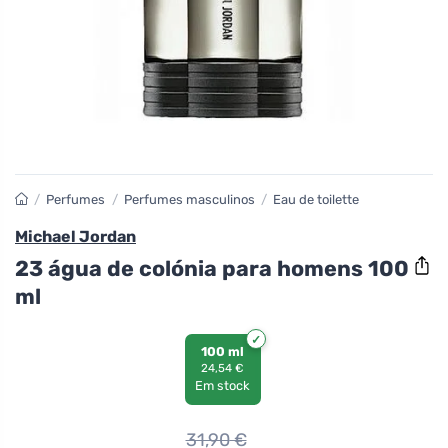
/
Perfumes
/
Perfumes masculinos
/
Eau de toilette
Michael Jordan
23 água de colónia para homens 100
ml
100 ml
24,54 €
Em stock
31,90
€