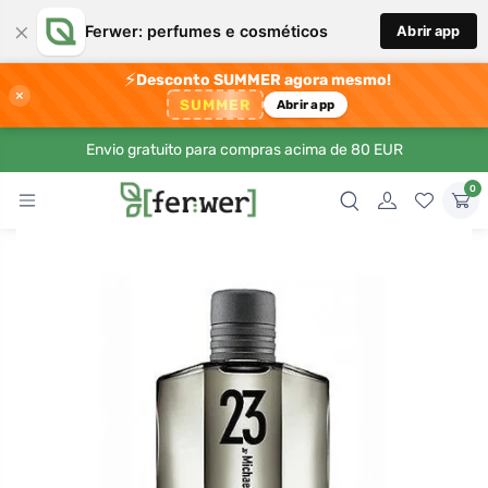
×
Ferwer: perfumes e cosméticos
Abrir app
⚡
Desconto SUMMER agora mesmo!
×
SUMMER
Abrir app
Envio gratuito para compras acima de 80 EUR
0