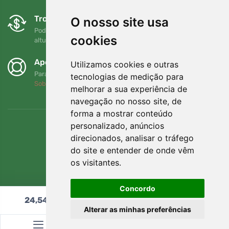
Trocas e devoluções gratuitas
O nosso site usa
Pode devolver ou trocar a sua encomenda em qualquer
cookies
altura no prazo de 90 dias
Apoiamos a Trees.org
Utilizamos cookies e outras
Para cada encomenda plantamos uma árvore! Leia mais
tecnologias de medição para
Sobre nós
.
melhorar a sua experiência de
navegação no nosso site, de
forma a mostrar conteúdo
personalizado, anúncios
direcionados, analisar o tráfego
do site e entender de onde vêm
os visitantes.
Concordo
24,54
€
Adicionar ao carrinho
Alterar as minhas preferências
© Topshelf s.r.o. Todos os direitos reservados.