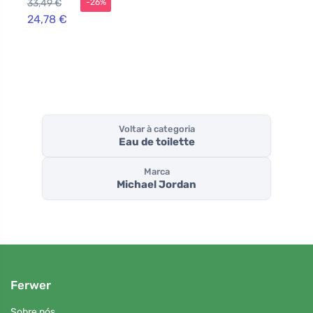
33,49 €
-26%
homem
24,78 €
Voltar à categoria
Eau de toilette
Marca
Michael Jordan
Ferwer
Sobre nós