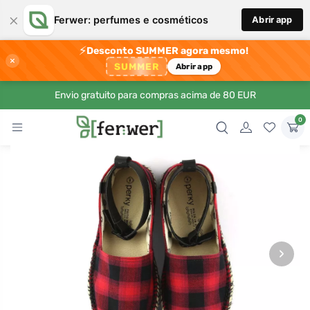
×
Ferwer: perfumes e cosméticos
Abrir app
⚡
Desconto SUMMER agora mesmo!
×
SUMMER
Abrir app
Envio gratuito para compras acima de 80 EUR
0
›