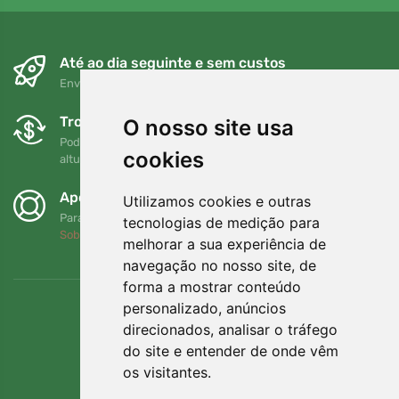
Até ao dia seguinte e sem custos
Envio gratuito para encomendas superiores a 80 EUR
Trocas e devoluções gratuitas
O nosso site usa
Pode devolver ou trocar a sua encomenda em qualquer
cookies
altura no prazo de 90 dias
Apoiamos a Trees.org
Utilizamos cookies e outras
Para cada encomenda plantamos uma árvore! Leia mais
tecnologias de medição para
Sobre nós
.
melhorar a sua experiência de
navegação no nosso site, de
forma a mostrar conteúdo
personalizado, anúncios
direcionados, analisar o tráfego
do site e entender de onde vêm
os visitantes.